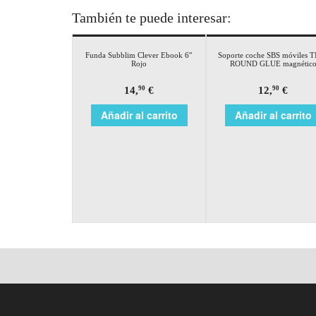
También te puede interesar:
Funda Subblim Clever Ebook 6″
Soporte coche SBS móviles 
Rojo
ROUND GLUE magnétic
14,
€
12,
€
90
90
Añadir al carrito
Añadir al carrito