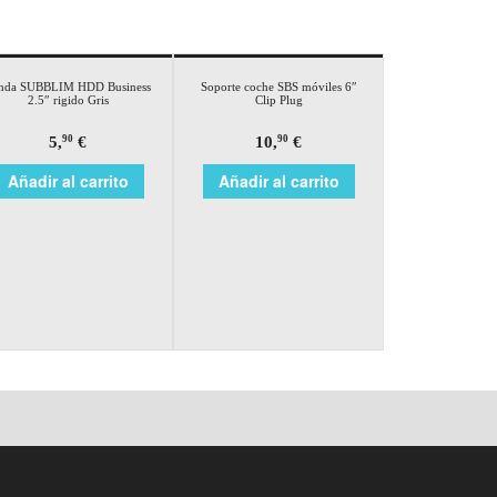
nda SUBBLIM HDD Business
Soporte coche SBS móviles 6″
2.5″ rigido Gris
Clip Plug
5,
€
10,
€
90
90
Añadir al carrito
Añadir al carrito