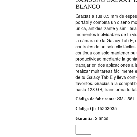
BLANCO
Gracias a sus 8,5 mm de espes
portátil y combina un diseño m
única, antideslizante y símil t
momentos inolvidables de tu vid
la cámara de la Galaxy Tab E, 
controles de un solo clic fáciles
continua con solo mantener pul
productividad mediante la genia
trabajar en dos aplicaciones a l
realizar multitareas fácilmente
de tu Galaxy Tab E y lleva conti
favoritos. Gracias a la compati
hasta 128 GB, transforma tu tab
SM-T561
Código de fabricante:
15203035
Código Qi:
2 años
Garantía:
Cantidad