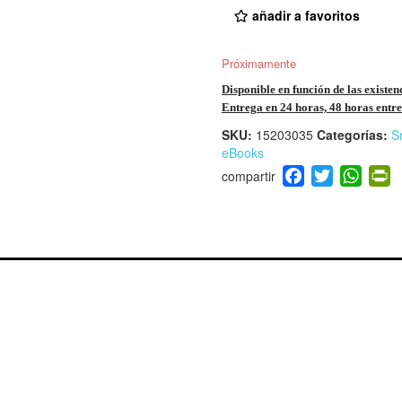
añadir a favoritos
Próximamente
Disponible en función de las existen
Entrega en 24 horas, 48 horas entre 
SKU:
15203035
Categorías:
S
eBooks
F
T
W
P
a
wi
h
i
c
tt
at
t
e
er
s
ri
b
A
e
o
p
n
o
p
d
k
y