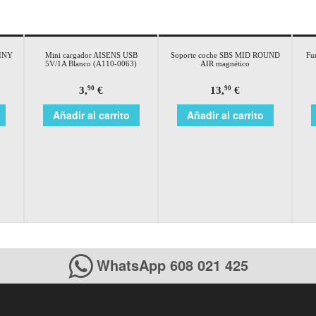
TINY
Mini cargador AISENS USB
Soporte coche SBS MID ROUND
Fu
o
5V/1A Blanco (A110-0063)
AIR magnético
3,
€
13,
€
90
90
Añadir al carrito
Añadir al carrito
WhatsApp 608 021 425