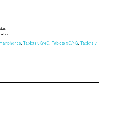
cias.
islas.
martphones
,
Tablets 3G/4G
,
Tablets 3G/4G
,
Tablets y
r
n
F
l