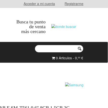
Acceder a mi cuenta
Registrarme
Busca tu punto
de venta
más cercano
0 Articulos - 0,
€
00
 E SM-T561 9.6″ 8GB 1.5GB 3G