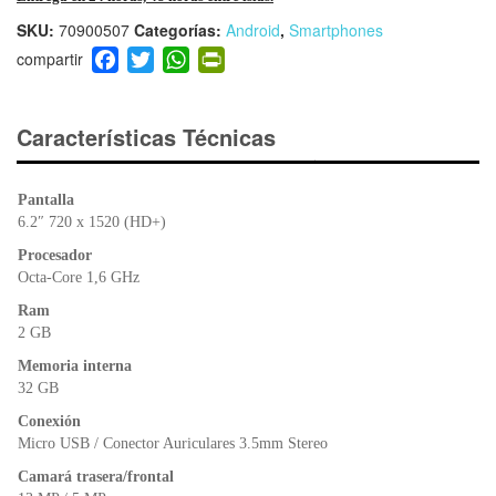
SKU:
70900507
Categorías:
Android
,
Smartphones
F
T
W
Pr
a
wi
h
in
c
tt
at
tF
e
er
s
ri
Características Técnicas
b
A
e
o
p
n
Pantalla
o
p
dl
6.2″ 720 x 1520 (HD+)
k
y
Procesador
Octa-Core 1,6 GHz
Ram
2 GB
Memoria interna
32 GB
Conexión
Micro USB / Conector Auriculares 3.5mm Stereo
Camará trasera/frontal