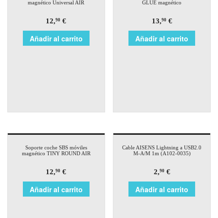
magnético Universal AIR
GLUE magnético
12,
€
13,
€
90
90
Añadir al carrito
Añadir al carrito
Soporte coche SBS móviles
Cable AISENS Lightning a USB2.0
magnético TINY ROUND AIR
M-A/M 1m (A102-0035)
12,
€
2,
€
90
90
Añadir al carrito
Añadir al carrito