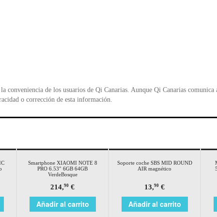
la conveniencia de los usuarios de Qi Canarias. Aunque Qi Canarias comunica al
racidad o corrección de esta información.
IC
Smartphone XIAOMI NOTE 8
Soporte coche SBS MID ROUND
o
PRO 6.53″ 6GB 64GB
AIR magnético
VerdeBosque
214,
€
13,
€
90
90
Añadir al carrito
Añadir al carrito