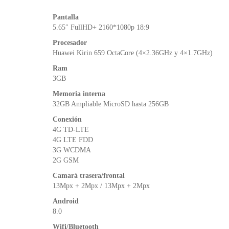
Pantalla
5.65″ FullHD+ 2160*1080p 18:9
Procesador
Huawei Kirin 659 OctaCore (4×2.36GHz y 4×1.7GHz)
Ram
3GB
Memoria interna
32GB Ampliable MicroSD hasta 256GB
Conexión
4G TD-LTE
4G LTE FDD
3G WCDMA
2G GSM
Camará trasera/frontal
13Mpx + 2Mpx / 13Mpx + 2Mpx
Android
8.0
Wifi/Bluetooth