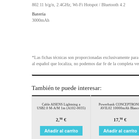
802.11 b/g/n, 2.4GHz; Wi-Fi Hotspot / Bluetooth 4.2
Batería
3000mAh
*Las fichas técnicas son proporcionadas exclusivamente para 
al español que localiza, no podemos dar fe de la completa ve
También te puede interesar:
Cable AISENS Lightning a
Powerbank CONCEPTRON
USB2.0 M-A/M 1m (A102-0035)
AVIL02 10000mAh Blanc
2,
€
17,
€
90
90
Añadir al carrito
Añadir al carrito