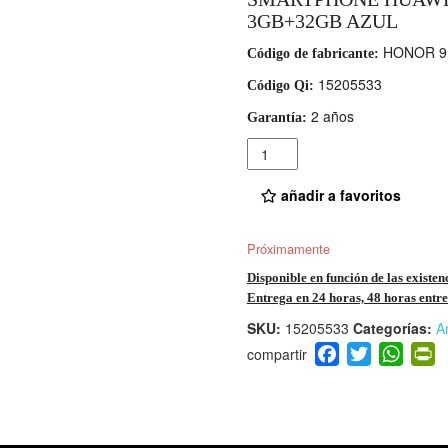
3GB+32GB AZUL
HONOR 9 
Código de fabricante:
15205533
Código Qi:
2 años
Garantía:
Cantidad
añadir a favoritos
Próximamente
Disponible en función de las existen
Entrega en 24 horas, 48 horas entre 
SKU:
15205533
Categorías:
A
F
T
W
P
a
wi
h
i
c
tt
at
t
e
er
s
ri
b
A
e