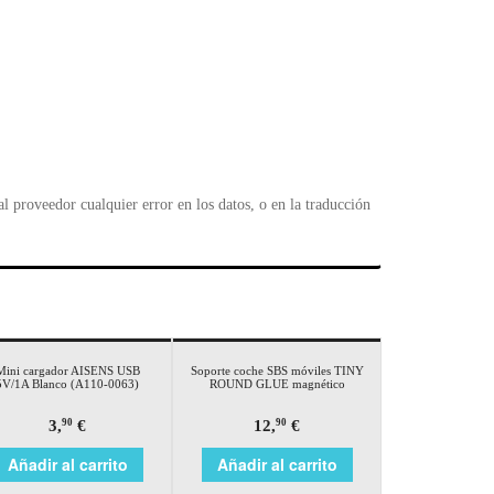
 proveedor cualquier error en los datos, o en la traducción
Mini cargador AISENS USB
Soporte coche SBS móviles TINY
5V/1A Blanco (A110-0063)
ROUND GLUE magnético
3,
€
12,
€
90
90
Añadir al carrito
Añadir al carrito