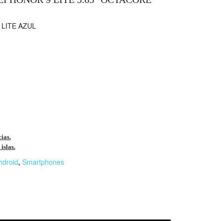
LITE AZUL
cias.
islas.
ndroid
,
Smartphones
r
n
F