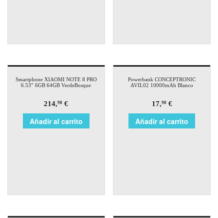
Smartphone XIAOMI NOTE 8 PRO
Powerbank CONCEPTRONIC
6.53″ 6GB 64GB VerdeBosque
AVIL02 10000mAh Blanco
214,
€
17,
€
90
90
Añadir al carrito
Añadir al carrito