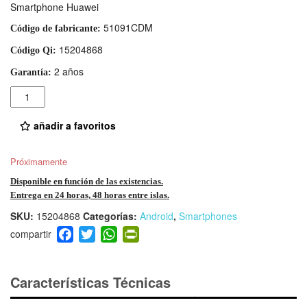
Smartphone Huawei
51091CDM
Código de fabricante:
15204868
Código Qi:
2 años
Garantía:
Cantidad
añadir a favoritos
Próximamente
Disponible en función de las existencias.
Entrega en 24 horas, 48 horas entre islas.
SKU:
15204868
Categorías:
Android
,
Smartphones
F
T
W
Pr
a
wi
h
in
c
tt
at
tF
e
er
s
ri
Características Técnicas
b
A
e