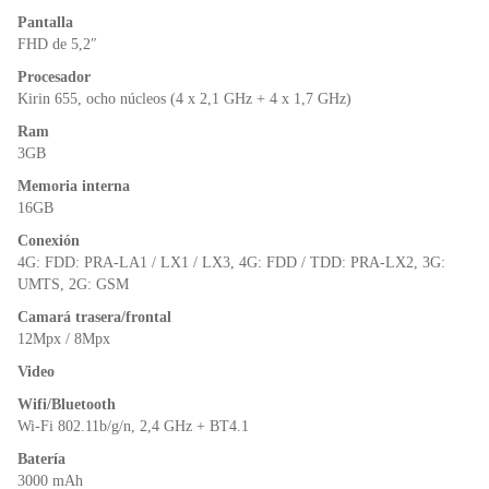
o
p
n
Pantalla
o
p
dl
FHD de 5,2″
k
y
Procesador
Kirin 655, ocho núcleos (4 x 2,1 GHz + 4 x 1,7 GHz)
Ram
3GB
Memoria interna
16GB
Conexión
4G: FDD: PRA-LA1 / LX1 / LX3, 4G: FDD / TDD: PRA-LX2, 3G:
UMTS, 2G: GSM
Camará trasera/frontal
12Mpx / 8Mpx
Video
Wifi/Bluetooth
Wi-Fi 802.11b/g/n, 2,4 GHz + BT4.1
Batería
3000 mAh