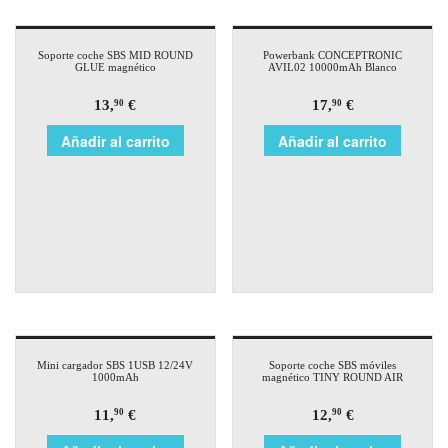
Soporte coche SBS MID ROUND
Powerbank CONCEPTRONIC
GLUE magnético
AVIL02 10000mAh Blanco
13,
€
17,
€
90
90
Añadir al carrito
Añadir al carrito
Mini cargador SBS 1USB 12/24V
Soporte coche SBS móviles
1000mAh
magnético TINY ROUND AIR
11,
€
12,
€
90
90