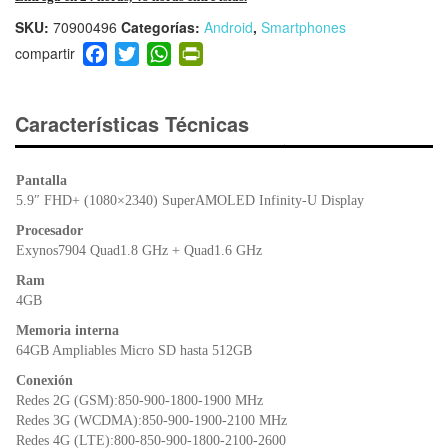
SKU:
70900496
Categorías:
Android
,
Smartphones
F
T
W
Pr
a
wi
h
in
c
tt
at
tF
e
er
s
ri
Características Técnicas
b
A
e
o
p
n
Pantalla
o
p
dl
5.9″ FHD+ (1080×2340) SuperAMOLED Infinity-U Display
k
y
Procesador
Exynos7904 Quad1.8 GHz + Quad1.6 GHz
Ram
4GB
Memoria interna
64GB Ampliables Micro SD hasta 512GB
Conexión
Redes 2G (GSM):850-900-1800-1900 MHz
Redes 3G (WCDMA):850-900-1900-2100 MHz
Redes 4G (LTE):800-850-900-1800-2100-2600