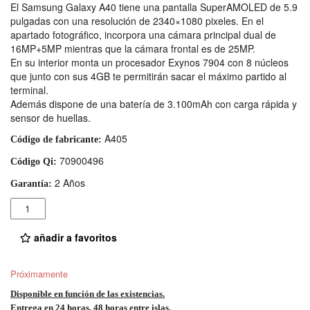
El Samsung Galaxy A40 tiene una pantalla SuperAMOLED de 5.9
pulgadas con una resolución de 2340×1080 pixeles. En el
apartado fotográfico, incorpora una cámara principal dual de
16MP+5MP mientras que la cámara frontal es de 25MP.
En su interior monta un procesador Exynos 7904 con 8 núcleos
que junto con sus 4GB te permitirán sacar el máximo partido al
terminal.
Además dispone de una batería de 3.100mAh con carga rápida y
sensor de huellas.
A405
Código de fabricante:
70900496
Código Qi:
2 Años
Garantía:
Cantidad
añadir a favoritos
Próximamente
Disponible en función de las existencias.
Entrega en 24 horas, 48 horas entre islas.