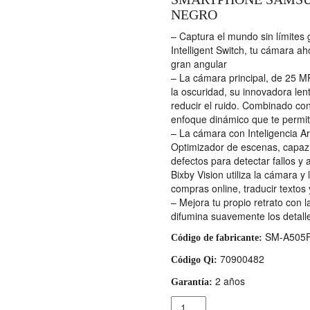
NEGRO
– Captura el mundo sin límites g
Intelligent Switch, tu cámara a
gran angular
– La cámara principal, de 25 MP,
la oscuridad, su innovadora lent
reducir el ruido. Combinado con
enfoque dinámico que te permi
– La cámara con Inteligencia Art
Optimizador de escenas, capaz
defectos para detectar fallos y 
Bixby Vision utiliza la cámara y l
compras online, traducir textos
– Mejora tu propio retrato con l
difumina suavemente los detall
SM-A505
Código de fabricante:
70900482
Código Qi:
2 años
Garantía:
Cantidad