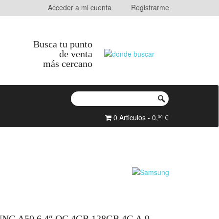
Acceder a mi cuenta
Registrarme
Busca tu punto
de venta
más cercano
0 Articulos - 0,
€
00
 A50 6.4″ OC 4GB 128GB 4G A.9