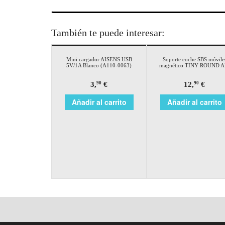
También te puede interesar:
Mini cargador AISENS USB
Soporte coche SBS móvile
5V/1A Blanco (A110-0063)
magnético TINY ROUND A
3,
€
12,
€
90
90
Añadir al carrito
Añadir al carrito