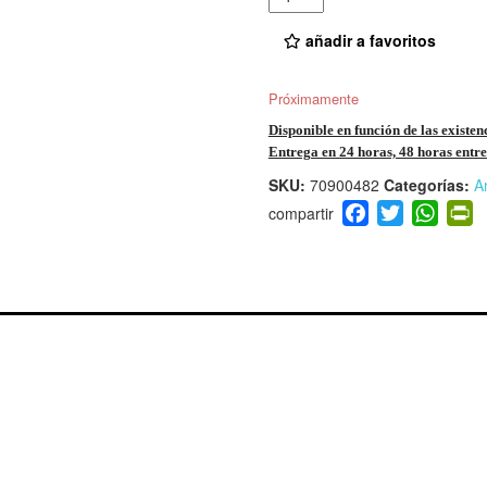
añadir a favoritos
Próximamente
Disponible en función de las existen
Entrega en 24 horas, 48 horas entre 
SKU:
70900482
Categorías:
A
F
T
W
P
a
wi
h
i
c
tt
at
t
e
er
s
ri
b
A
e
o
p
n
o
p
d
k
y