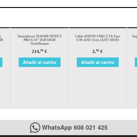
s
Smartphone XIAOMI NOTE 8
Cable AISENS USB2.0 3A Tipo
So
IR
PRO 6.53″ 6GB 64GB
C/M-A/M 15cm (A107-0059)
VerdeBosque
214,
€
2,
€
90
90
Añadir al carrito
Añadir al carrito
WhatsApp 608 021 425