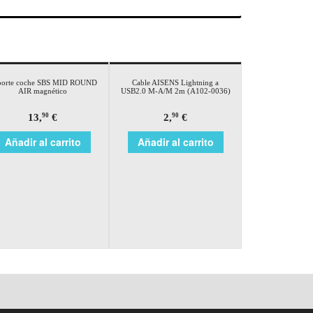
porte coche SBS MID ROUND
Cable AISENS Lightning a
AIR magnético
USB2.0 M-A/M 2m (A102-0036)
13,
€
2,
€
90
90
Añadir al carrito
Añadir al carrito