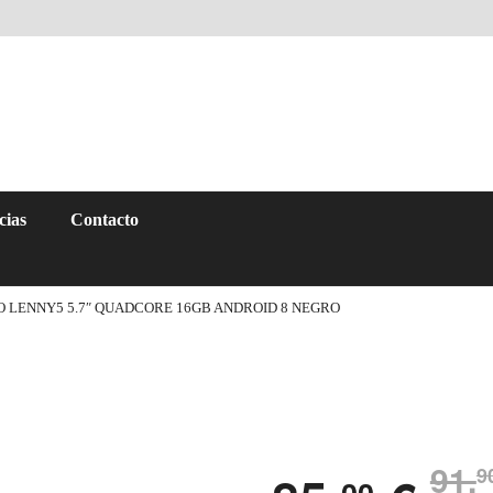
cias
Contacto
 LENNY5 5.7″ QUADCORE 16GB ANDROID 8 NEGRO
91,
9
00