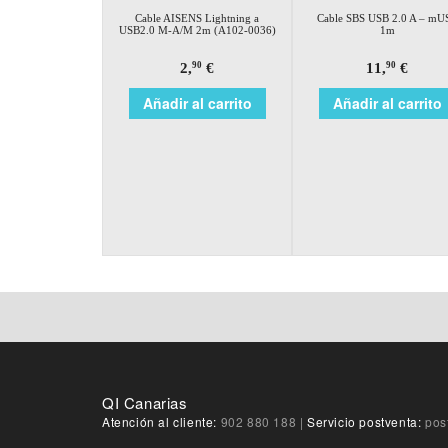
Cable AISENS Lightning a
Cable SBS USB 2.0 A – mU
USB2.0 M-A/M 2m (A102-0036)
1m
2,
€
11,
€
90
90
Añadir al carrito
Añadir al carrito
QI Canarias
Atención al cliente:
902 880 188
|
Servicio postventa:
pos