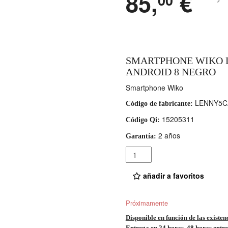
85,
€
SMARTPHONE WIKO L
ANDROID 8 NEGRO
Smartphone Wiko
LENNY5C
Código de fabricante:
15205311
Código Qi:
2 años
Garantía:
Cantidad
añadir a favoritos
Próximamente
Disponible en función de las existen
Entrega en 24 horas, 48 horas entre 