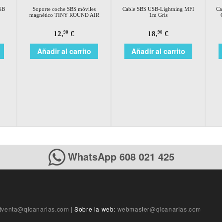
SB
Soporte coche SBS móviles
Cable SBS USB-Lightning MFI
Ca
magnético TINY ROUND AIR
1m Gris
12,
€
18,
€
90
90
Añadir al carrito
Añadir al carrito
WhatsApp 608 021 425
tventa@qicanarias.com
|
Sobre la web:
webmaster@qicanarias.com