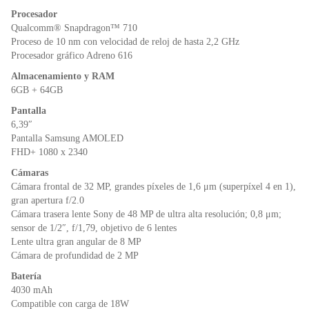
o
p
n
Procesador
o
p
dl
Qualcomm® Snapdragon™ 710
k
y
Proceso de 10 nm con velocidad de reloj de hasta 2,2 GHz
Procesador gráfico Adreno 616
Almacenamiento y RAM
6GB + 64GB
Pantalla
6,39″
Pantalla Samsung AMOLED
FHD+ 1080 x 2340
Cámaras
Cámara frontal de 32 MP, grandes píxeles de 1,6 μm (superpíxel 4 en 1),
gran apertura f/2.0
Cámara trasera lente Sony de 48 MP de ultra alta resolución; 0,8 μm;
sensor de 1/2″, f/1,79, objetivo de 6 lentes
Lente ultra gran angular de 8 MP
Cámara de profundidad de 2 MP
Batería
4030 mAh
Compatible con carga de 18W