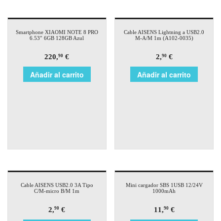
Smartphone XIAOMI NOTE 8 PRO
Cable AISENS Lightning a USB2.0
6.53″ 6GB 128GB Azul
M-A/M 1m (A102-0035)
220,
€
2,
€
90
90
Añadir al carrito
Añadir al carrito
Cable AISENS USB2.0 3A Tipo
Mini cargador SBS 1USB 12/24V
C/M-micro B/M 1m
1000mAh
2,
€
11,
€
90
90