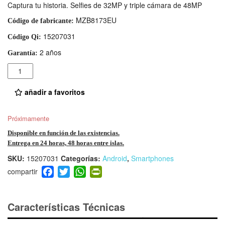
Captura tu historia. Selfies de 32MP y triple cámara de 48MP
MZB8173EU
Código de fabricante:
15207031
Código Qi:
2 años
Garantía:
Cantidad
añadir a favoritos
Próximamente
Disponible en función de las existencias.
Entrega en 24 horas, 48 horas entre islas.
SKU:
15207031
Categorías:
Android
,
Smartphones
F
T
W
Pr
a
wi
h
in
c
tt
at
tF
e
er
s
ri
Características Técnicas
b
A
e