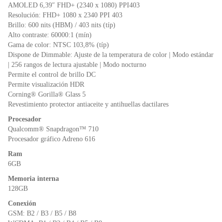
o
p
dl
AMOLED 6,39″ FHD+ (2340 x 1080) PPI403
k
y
Resolución: FHD+ 1080 x 2340 PPI 403
Brillo: 600 nits (HBM) / 403 nits (típ)
Alto contraste: 60000:1 (mín)
Gama de color: NTSC 103,8% (típ)
Dispone de Dimmable: Ajuste de la temperatura de color | Modo estándar
| 256 rangos de lectura ajustable | Modo nocturno
Permite el control de brillo DC
Permite visualización HDR
Corning® Gorilla® Glass 5
Revestimiento protector antiaceite y antihuellas dactilares
Procesador
Qualcomm® Snapdragon™ 710
Procesador gráfico Adreno 616
Ram
6GB
Memoria interna
128GB
Conexión
GSM: B2 / B3 / B5 / B8