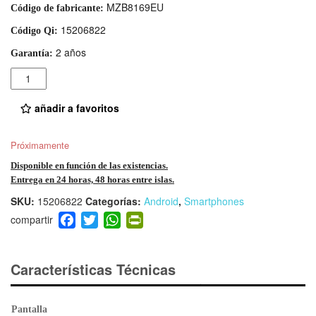
MZB8169EU
Código de fabricante:
15206822
Código Qi:
2 años
Garantía:
Cantidad
añadir a favoritos
Próximamente
Disponible en función de las existencias.
Entrega en 24 horas, 48 horas entre islas.
SKU:
15206822
Categorías:
Android
,
Smartphones
F
T
W
Pr
a
wi
h
in
c
tt
at
tF
e
er
s
ri
Características Técnicas
b
A
e
o
p
n
Pantalla