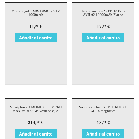
Mini cargador SBS 1USB 12/24V
Powerbank CONCEPTRONIC
1000mAh
AVIL02 10000mAh Blanco
11,
€
17,
€
90
90
Añadir al carrito
Añadir al carrito
Smartphone XIAOMI NOTE 8 PRO
Soporte coche SBS MID ROUND
6.53″ 6GB 64GB VerdeBosque
GLUE magnético
214,
€
13,
€
90
90
Añadir al carrito
Añadir al carrito