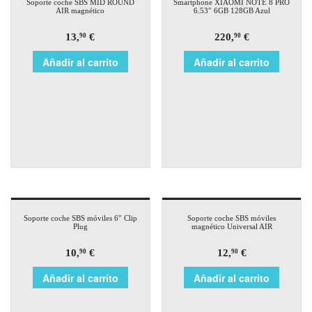
Soporte coche SBS MID ROUND
Smartphone XIAOMI NOTE 8 PRO
AIR magnético
6.53″ 6GB 128GB Azul
13,
€
220,
€
90
90
Añadir al carrito
Añadir al carrito
Soporte coche SBS móviles 6″ Clip
Soporte coche SBS móviles
Plug
magnético Universal AIR
10,
€
12,
€
90
90
Añadir al carrito
Añadir al carrito