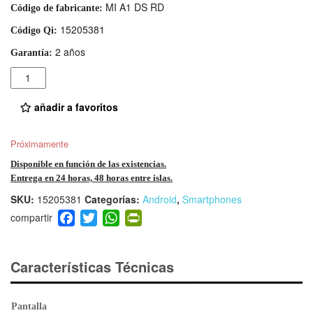
MI A1 DS RD
Código de fabricante:
15205381
Código Qi:
2 años
Garantía:
Cantidad
añadir a favoritos
Próximamente
Disponible en función de las existencias.
Entrega en 24 horas, 48 horas entre islas.
SKU:
15205381
Categorías:
Android
,
Smartphones
F
T
W
Pr
a
wi
h
in
c
tt
at
tF
e
er
s
ri
Características Técnicas
b
A
e
o
p
n
Pantalla