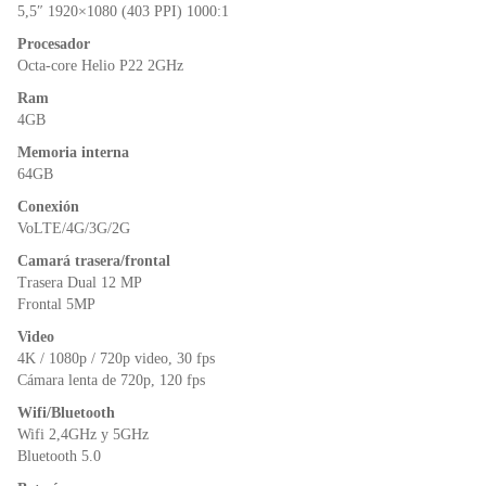
o
p
dl
5,5″ 1920×1080 (403 PPI) 1000:1
k
y
Procesador
Octa-core Helio P22 2GHz
Ram
4GB
Memoria interna
64GB
Conexión
VoLTE/4G/3G/2G
Camará trasera/frontal
Trasera Dual 12 MP
Frontal 5MP
Video
4K / 1080p / 720p video, 30 fps
Cámara lenta de 720p, 120 fps
Wifi/Bluetooth
Wifi 2,4GHz y 5GHz
Bluetooth 5.0