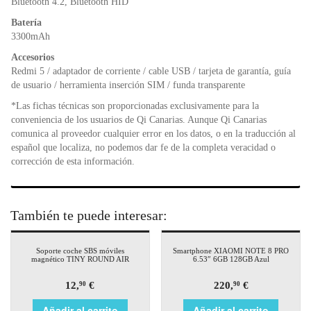
Bluetooth 4.2, Bluetooth HID
Batería
3300mAh
Accesorios
Redmi 5 / adaptador de corriente / cable USB / tarjeta de garantía, guía
de usuario / herramienta inserción SIM / funda transparente
*Las fichas técnicas son proporcionadas exclusivamente para la
conveniencia de los usuarios de Qi Canarias. Aunque Qi Canarias
comunica al proveedor cualquier error en los datos, o en la traducción al
español que localiza, no podemos dar fe de la completa veracidad o
corrección de esta información.
También te puede interesar:
Soporte coche SBS móviles
Smartphone XIAOMI NOTE 8 PRO
magnético TINY ROUND AIR
6.53″ 6GB 128GB Azul
12,
€
220,
€
90
90
Añadir al carrito
Añadir al carrito