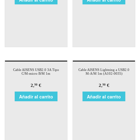
Cable AISENS USB2.0 3A Tipo
Cable AISENS Lightning a USB2.0
C/M-micro B/M 1m
M-A/M 1m (A102-0035)
2,
€
2,
€
90
90
Añadir al carrito
Añadir al carrito