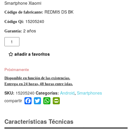
Smartphone Xiaomi
REDMI5 DS BK
Código de fabricante:
15205240
Código Qi:
2 años
Garantía:
Cantidad
añadir a favoritos
Próximamente
Disponible en función de las existencias.
Entrega en 24 horas, 48 horas entre islas.
SKU:
15205240
Categorías:
Android
,
Smartphones
F
T
W
Pr
a
wi
h
in
c
tt
at
tF
e
er
s
ri
Características Técnicas
b
A
e