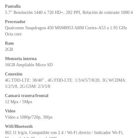
o
p
n
Pantalla
o
p
dl
5.7″ Resolución 1440 x 720 HD+, 282 PPI, Relación de contraste 1000:4
k
y
Procesador
Qualcomm Snapdragon 450 MSM8953 ARM Cortex-A53 a 1.95 GHz
Octa core
Ram
2GB
Memoria interna
16GB Ampliable Micro SD
Conexión
4G:TDD-LTE: 38/40″ , 4G:FDD-LTE: 1/3/4/5/7/8/20, 3G:WCDMA:
1/2/5/8, 2G:GSM: 2/3/5/8
Camará trasera/frontal
12 Mpx / 5Mpx
Video
Vídeo a 1080p/720p, 30fps
Wifi/Bluetooth
802.11 b/g/n, Compatible con 2.4 / Wi-Fi directo / Indicador Wi-Fi,