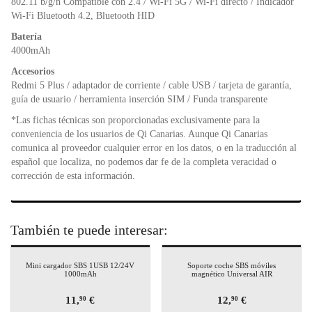
802.11 b/g/n Compatible con 2.4 / Wi-Fi 5G / Wi-Fi directo / Indicador
Wi-Fi Bluetooth 4.2, Bluetooth HID
Batería
4000mAh
Accesorios
Redmi 5 Plus / adaptador de corriente / cable USB / tarjeta de garantía,
guía de usuario / herramienta inserción SIM / Funda transparente
*Las fichas técnicas son proporcionadas exclusivamente para la
conveniencia de los usuarios de Qi Canarias. Aunque Qi Canarias
comunica al proveedor cualquier error en los datos, o en la traducción al
español que localiza, no podemos dar fe de la completa veracidad o
corrección de esta información.
También te puede interesar:
Mini cargador SBS 1USB 12/24V
Soporte coche SBS móviles
1000mAh
magnético Universal AIR
11,
€
12,
€
90
90