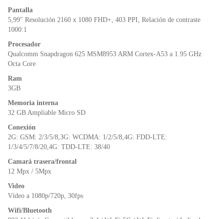
o
p
n
Pantalla
o
p
dl
5,99″ Resolución 2160 x 1080 FHD+, 403 PPI, Relación de contraste
k
y
1000:1
Procesador
Qualcomm Snapdragon 625 MSM8953 ARM Cortex-A53 a 1.95 GHz
Octa Core
Ram
3GB
Memoria interna
32 GB Ampliable Micro SD
Conexión
2G: GSM: 2/3/5/8,3G: WCDMA: 1/2/5/8,4G: FDD-LTE:
1/3/4/5/7/8/20,4G: TDD-LTE: 38/40
Camará trasera/frontal
12 Mpx / 5Mpx
Video
Vídeo a 1080p/720p, 30fps
Wifi/Bluetooth