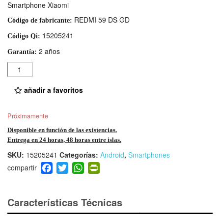
Smartphone Xiaomi
REDMI 59 DS GD
Código de fabricante:
15205241
Código Qi:
2 años
Garantía:
Cantidad
añadir a favoritos
Próximamente
Disponible en función de las existencias.
Entrega en 24 horas, 48 horas entre islas.
SKU:
15205241
Categorías:
Android
,
Smartphones
F
T
W
Pr
a
wi
h
in
c
tt
at
tF
e
er
s
ri
Características Técnicas
b
A
e