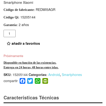
Smartphone Xiaomi
REDMI5AGR
Código de fabricante:
15205144
Código Qi:
2 años
Garantía:
Cantidad
añadir a favoritos
Próximamente
Disponible en función de las existencias.
Entrega en 24 horas, 48 horas entre islas.
SKU:
15205144
Categorías:
Android
,
Smartphones
F
T
W
Pr
a
wi
h
in
c
tt
at
tF
e
er
s
ri
Características Técnicas
b
A
e