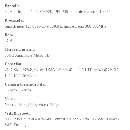
o
p
n
Pantalla
o
p
dl
5″ HD Resolución 1281×720, PPI 296, ratio de contraste 1000:1
k
y
Procesador
Snapdragon 425 quad-core 1.4GHz max Adreno 308 500MHz
Ram
2GB
Memoria interna
16GB Ampliable Micro SD
Conexión
2G:GSM 2/3/5/8,3G:WCDMA 1/2/5/8,4G:TDD-LTE 38/40,4G:FDD-
LTE 1/3/4/5/7/8/20
Camará trasera/frontal
13 Mpx / 5 Mpx
Video
Video a 1080p/720p vídeo, 30fps
Wifi/Bluetooth
801.12 b/g/n, 2.4GHz Wi-Fi Compatible con 2.4/WiFi / WiFi Direct /
WiFi Display