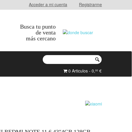
Acceder a mi cuenta
Registrarme
Busca tu punto
de venta
más cercano
0 Articulos - 0,
€
00
REDMI NOTE 11 6.43″4GB 128GB