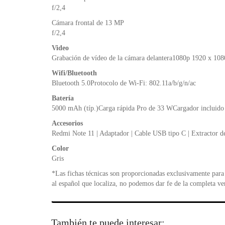
f/2,4
Cámara frontal de 13 MP
f/2,4
Video
Grabación de vídeo de la cámara delantera1080p 1920 x 1080
Wifi/Bluetooth
Bluetooth 5.0Protocolo de Wi-Fi: 802.11a/b/g/n/ac
Batería
5000 mAh (típ.)Carga rápida Pro de 33 WCargador inclui
Accesorios
Redmi Note 11 | Adaptador | Cable USB tipo C | Extractor de 
Color
Gris
*Las fichas técnicas son proporcionadas exclusivamente para 
al español que localiza, no podemos dar fe de la completa ve
También te puede interesar: