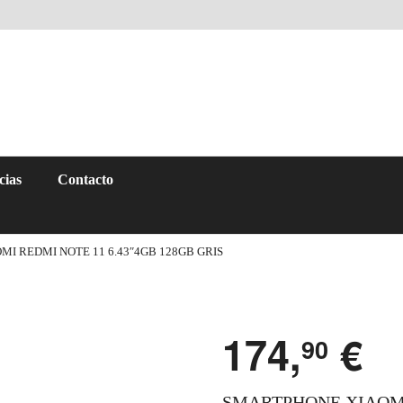
cias
Contacto
I REDMI NOTE 11 6.43″4GB 128GB GRIS
174,
€
90
SMARTPHONE XIAOMI 