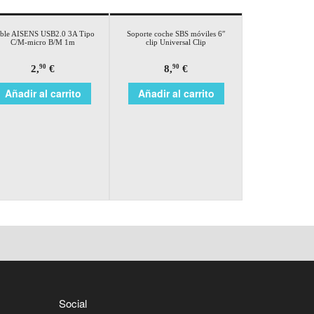
ble AISENS USB2.0 3A Tipo
Soporte coche SBS móviles 6″
C/M-micro B/M 1m
clip Universal Clip
2,
€
8,
€
90
90
Añadir al carrito
Añadir al carrito
Social