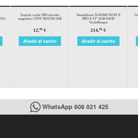
a
Soporte coche SBS móviles
Smartphone XIAOMI NOTE 8
Ca
035)
magnético TINY ROUND AIR
PRO 6.53″ 6GB 64GB
VerdeBosque
12,
€
214,
€
90
90
Añadir al carrito
Añadir al carrito
WhatsApp 608 021 425