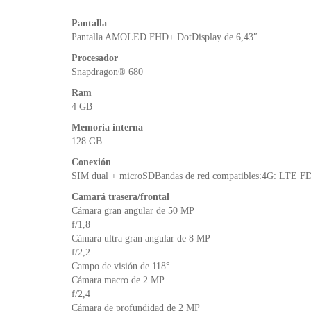
Pantalla
Pantalla AMOLED FHD+ DotDisplay de 6,43″
Procesador
Snapdragon® 680
Ram
4 GB
Memoria interna
128 GB
Conexión
SIM dual + microSDBandas de red compatibles:4G: LTE F
Camará trasera/frontal
Cámara gran angular de 50 MP
f/1,8
Cámara ultra gran angular de 8 MP
f/2,2
Campo de visión de 118°
Cámara macro de 2 MP
f/2,4
Cámara de profundidad de 2 MP