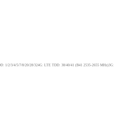
o
p
n
o
p
d
k
y
DD: 1/2/3/4/5/7/8/20/28/324G: LTE TDD: 38/40/41 (B41 2535-2655 MHz)3G