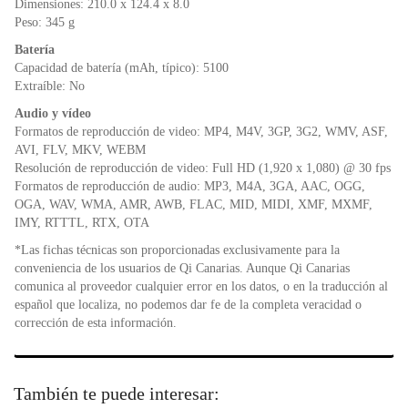
Dimensiones: 210.0 x 124.4 x 8.0
Peso: 345 g
Batería
Capacidad de batería (mAh, típico): 5100
Extraíble: No
Audio y vídeo
Formatos de reproducción de video: MP4, M4V, 3GP, 3G2, WMV, ASF,
AVI, FLV, MKV, WEBM
Resolución de reproducción de video: Full HD (1,920 x 1,080) @ 30 fps
Formatos de reproducción de audio: MP3, M4A, 3GA, AAC, OGG,
OGA, WAV, WMA, AMR, AWB, FLAC, MID, MIDI, XMF, MXMF,
IMY, RTTTL, RTX, OTA
*Las fichas técnicas son proporcionadas exclusivamente para la
conveniencia de los usuarios de Qi Canarias. Aunque Qi Canarias
comunica al proveedor cualquier error en los datos, o en la traducción al
español que localiza, no podemos dar fe de la completa veracidad o
corrección de esta información.
También te puede interesar: