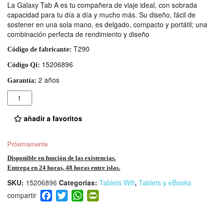
La Galaxy Tab A es tu compañera de viaje ideal, con sobrada
capacidad para tu día a día y mucho más. Su diseño, fácil de
sostener en una sola mano, es delgado, compacto y portátil; una
combinación perfecta de rendimiento y diseño
T290
Código de fabricante:
15206896
Código Qi:
2 años
Garantía:
Cantidad
añadir a favoritos
Próximamente
Disponible en función de las existencias.
Entrega en 24 horas, 48 horas entre islas.
SKU:
15206896
Categorías:
Tablets Wifi
,
Tablets y eBooks
F
T
W
Pr
a
wi
h
in
c
tt
at
tF