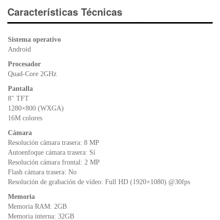
e
er
s
ri
Características Técnicas
b
A
e
o
p
n
Sistema operativo
o
p
dl
Android
k
y
Procesador
Quad-Core 2GHz
Pantalla
8″ TFT
1280×800 (WXGA)
16M colores
Cámara
Resolución cámara trasera: 8 MP
Autoenfoque cámara trasera: Sí
Resolución cámara frontal: 2 MP
Flash cámara trasera: No
Resolución de grabación de vídeo: Full HD (1920×1080) @30fps
Memoria
Memoria RAM: 2GB
Memoria interna: 32GB