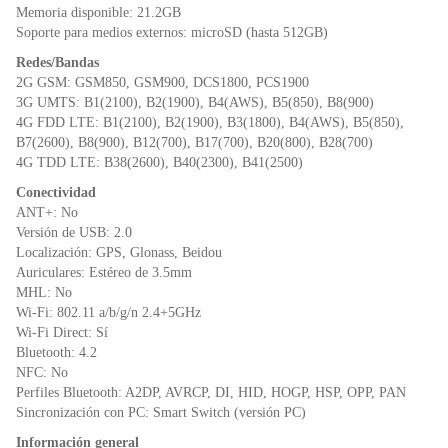
Memoria disponible: 21.2GB
Soporte para medios externos: microSD (hasta 512GB)
Redes/Bandas
2G GSM: GSM850, GSM900, DCS1800, PCS1900
3G UMTS: B1(2100), B2(1900), B4(AWS), B5(850), B8(900)
4G FDD LTE: B1(2100), B2(1900), B3(1800), B4(AWS), B5(850),
B7(2600), B8(900), B12(700), B17(700), B20(800), B28(700)
4G TDD LTE: B38(2600), B40(2300), B41(2500)
Conectividad
ANT+: No
Versión de USB: 2.0
Localización: GPS, Glonass, Beidou
Auriculares: Estéreo de 3.5mm
MHL: No
Wi-Fi: 802.11 a/b/g/n 2.4+5GHz
Wi-Fi Direct: Sí
Bluetooth: 4.2
NFC: No
Perfiles Bluetooth: A2DP, AVRCP, DI, HID, HOGP, HSP, OPP, PAN
Sincronización con PC: Smart Switch (versión PC)
Información general