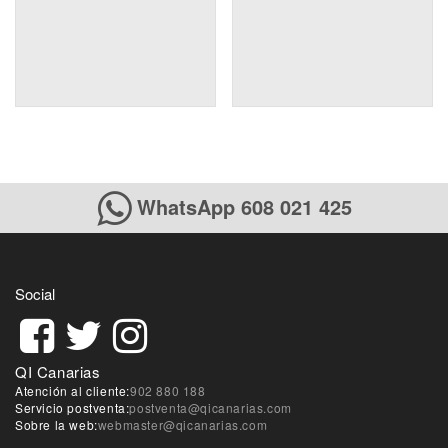
WhatsApp 608 021 425
Social
QI Canarias
Atención al cliente:
902 880 188
Servicio postventa:
postventa@qicanarias.com
Sobre la web:
webmaster@qicanarias.com