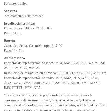
Formato: Tablet
Sensores
Acelerómetro, Luminosidad
Espeficaciones físicas
Dimensiones: 210.0 x 124.4 x 8.0
Peso: 347 g
Batería
Capacidad de batería (mAh, típico): 5100
Extraíble: No
Audio y vídeo
Formatos de reproducción de video: MP4, M4V, 3GP, 3G2, WMV, ASF,
AVI, FLV, MKV, WEBM
Resolución de reproducción de video: Full HD (1,920 x 1,080) @ 30 fps
Formatos de reproducción de audio: MP3, M4A, 3GA, AAC, OGG,
OGA, WAV, WMA, AMR, AWB, FLAC, MID, MIDI, XMF, MXMF,
IMY, RTTTL, RTX, OTA
*Las fichas técnicas son proporcionadas exclusivamente para la
conveniencia de los usuarios de Qi Canarias. Aunque Qi Canarias
comunica al proveedor cualquier error en los datos, o en la traducción al
español que localiza, no podemos dar fe de la completa veracidad o