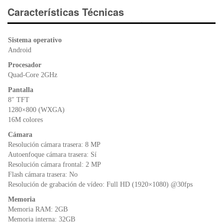
e
er
s
ri
Características Técnicas
b
A
e
o
p
n
Sistema operativo
o
p
dl
Android
k
y
Procesador
Quad-Core 2GHz
Pantalla
8″ TFT
1280×800 (WXGA)
16M colores
Cámara
Resolución cámara trasera: 8 MP
Autoenfoque cámara trasera: Sí
Resolución cámara frontal: 2 MP
Flash cámara trasera: No
Resolución de grabación de vídeo: Full HD (1920×1080) @30fps
Memoria
Memoria RAM: 2GB
Memoria interna: 32GB