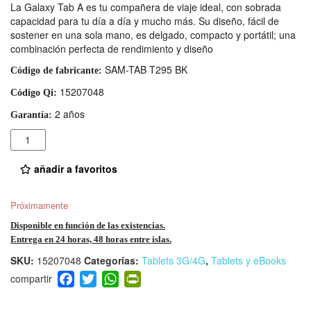
La Galaxy Tab A es tu compañera de viaje ideal, con sobrada
capacidad para tu día a día y mucho más. Su diseño, fácil de
sostener en una sola mano, es delgado, compacto y portátil; una
combinación perfecta de rendimiento y diseño
SAM-TAB T295 BK
Código de fabricante:
15207048
Código Qi:
2 años
Garantía:
Cantidad
añadir a favoritos
Próximamente
Disponible en función de las existencias.
Entrega en 24 horas, 48 horas entre islas.
SKU:
15207048
Categorías:
Tablets 3G/4G
,
Tablets y eBooks
F
T
W
Pr
a
wi
h
in
c
tt
at
tF