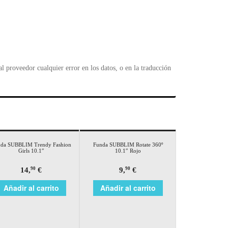
 proveedor cualquier error en los datos, o en la traducción
da SUBBLIM Trendy Fashion
Funda SUBBLIM Rotate 360º
Girls 10.1″
10.1″ Rojo
14,
€
9,
€
90
90
Añadir al carrito
Añadir al carrito