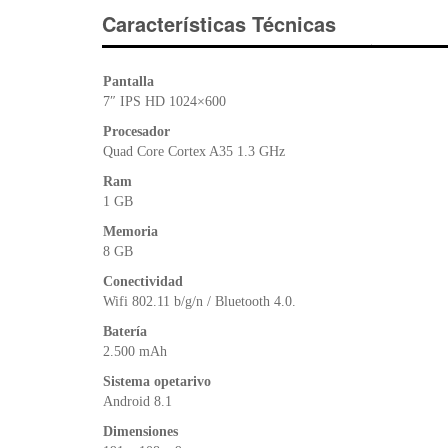
Características Técnicas
Pantalla
7″ IPS HD 1024×600
Procesador
Quad Core Cortex A35 1.3 GHz
Ram
1 GB
Memoria
8 GB
Conectividad
Wifi 802.11 b/g/n / Bluetooth 4.0.
Batería
2.500 mAh
Sistema opetarivo
Android 8.1
Dimensiones