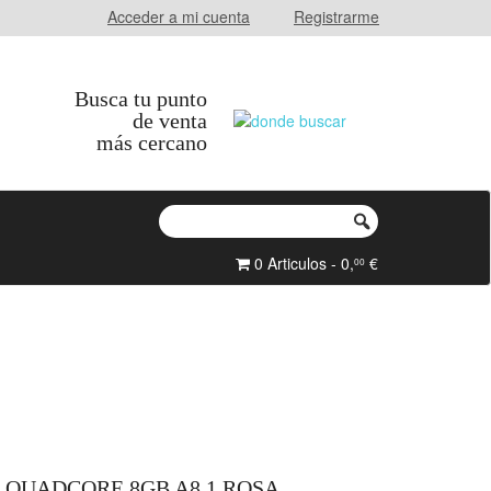
Acceder a mi cuenta
Registrarme
Busca tu punto
de venta
más cercano
0 Articulos - 0,
€
00
″ QUADCORE 8GB A8.1 ROSA