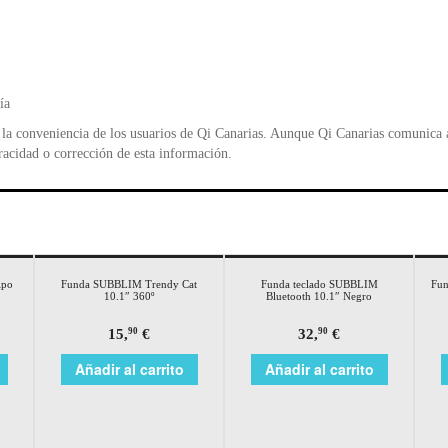
ía
la conveniencia de los usuarios de Qi Canarias. Aunque Qi Canarias comunica al
racidad o corrección de esta información.
ipo
Funda SUBBLIM Trendy Cat
Funda teclado SUBBLIM
Fun
10.1″ 360º
Bluetooth 10.1″ Negro
15,
€
32,
€
90
90
Añadir al carrito
Añadir al carrito