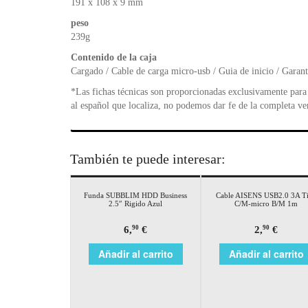
191 x 108 x 9 mm
peso
239g
Contenido de la caja
Cargado / Cable de carga micro-usb / Guia de inicio / Garant
*Las fichas técnicas son proporcionadas exclusivamente para 
al español que localiza, no podemos dar fe de la completa ve
También te puede interesar:
Funda SUBBLIM HDD Business
Cable AISENS USB2.0 3A T
2.5″ Rigido Azul
C/M-micro B/M 1m
6,
€
2,
€
90
90
Añadir al carrito
Añadir al carrito