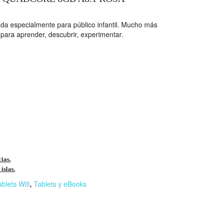
ada especialmente para público infantil. Mucho más
para aprender, descubrir, experimentar.
cias.
islas.
blets Wifi
,
Tablets y eBooks
r
n
F