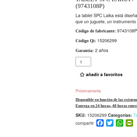
(9743108P)
La tablet SPC Laika está diseñ
que un juguete, un instrumento 
9743108P
Código de fabricante:
15206299
Código Qi:
2 años
Garantía:
Cantidad
añadir a favoritos
Próximamente
Disponible en función de las existen
Entrega en 24 horas, 48 horas entre 
SKU:
15206299
Categorías:
Ta
F
T
W
P
a
wi
h
i
c
tt
at
t