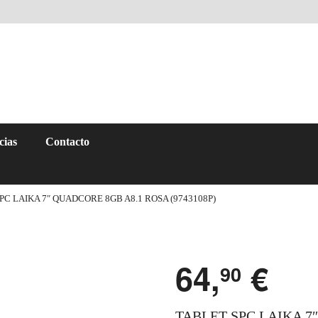
cias
Contacto
PC LAIKA 7″ QUADCORE 8GB A8.1 ROSA (9743108P)
64,
€
90
TABLET SPC LAIKA 7