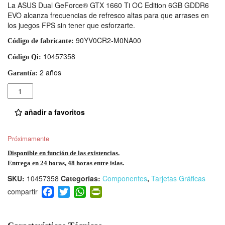
La ASUS Dual GeForce® GTX 1660 Ti OC Edition 6GB GDDR6
EVO alcanza frecuencias de refresco altas para que arrases en
los juegos FPS sin tener que esforzarte.
90YV0CR2-M0NA00
Código de fabricante:
10457358
Código Qi:
2 años
Garantía:
Cantidad
añadir a favoritos
Próximamente
Disponible en función de las existencias.
Entrega en 24 horas, 48 horas entre islas.
SKU:
10457358
Categorías:
Componentes
,
Tarjetas Gráficas
F
T
W
Pr
a
wi
h
in
c
tt
at
tF