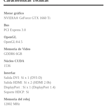
e
er
s
ri
Características Técnicas
b
A
e
o
p
n
Motor gráfico
o
p
dl
NVIDIA® GeForce GTX 1660 Ti
k
y
Bus
PCI Express 3.0
OpenGL
OpenGL®4.5
Memoria de Video
GDDR6 6GB
Núcleo CUDA
1536
Interfaz
Salida DVI: Sí x 1 (DVI-D)
Salida HDMI: Sí x 2 (HDMI 2.0b)
DisplayPort : Sí x 1 (DisplayPort 1.4)
Soporte HDCP: Sí
Memoria del reloj
12002 MHz