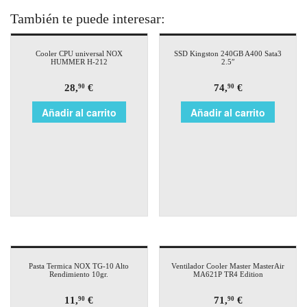
También te puede interesar:
Cooler CPU universal NOX
SSD Kingston 240GB A400 Sata3
HUMMER H-212
2.5″
28,
€
74,
€
90
90
Añadir al carrito
Añadir al carrito
Pasta Termica NOX TG-10 Alto
Ventilador Cooler Master MasterAir
Rendimiento 10gr.
MA621P TR4 Edition
11,
€
71,
€
90
90