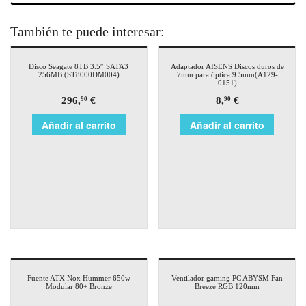
También te puede interesar:
Disco Seagate 8TB 3.5″ SATA3
Adaptador AISENS Discos duros de
256MB (ST8000DM004)
7mm para óptica 9.5mm(A129-
0151)
296,
€
8,
€
90
90
Añadir al carrito
Añadir al carrito
Fuente ATX Nox Hummer 650w
Ventilador gaming PC ABYSM Fan
Modular 80+ Bronze
Breeze RGB 120mm