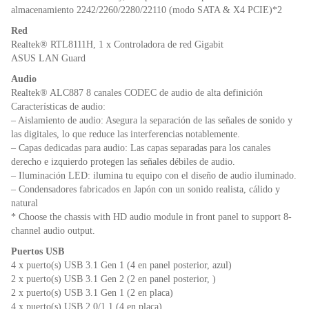
almacenamiento 2242/2260/2280/22110 (modo SATA & X4 PCIE)*2
Red
Realtek® RTL8111H, 1 x Controladora de red Gigabit
ASUS LAN Guard
Audio
Realtek® ALC887 8 canales CODEC de audio de alta definición
Características de audio:
– Aislamiento de audio: Asegura la separación de las señales de sonido y
las digitales, lo que reduce las interferencias notablemente.
– Capas dedicadas para audio: Las capas separadas para los canales
derecho e izquierdo protegen las señales débiles de audio.
– Iluminación LED: ilumina tu equipo con el diseño de audio iluminado.
– Condensadores fabricados en Japón con un sonido realista, cálido y
natural
* Choose the chassis with HD audio module in front panel to support 8-
channel audio output.
Puertos USB
4 x puerto(s) USB 3.1 Gen 1 (4 en panel posterior, azul)
2 x puerto(s) USB 3.1 Gen 2 (2 en panel posterior, )
2 x puerto(s) USB 3.1 Gen 1 (2 en placa)
4 x puerto(s) USB 2.0/1.1 (4 en placa)