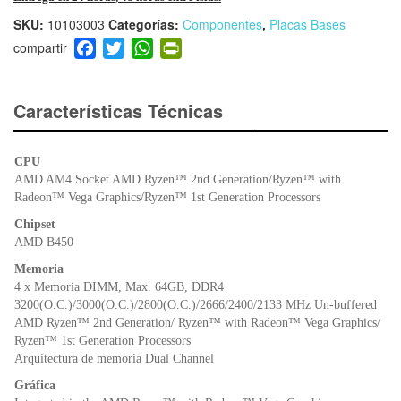
SKU:
10103003
Categorías:
Componentes
,
Placas Bases
F
T
W
Pr
a
wi
h
in
c
tt
at
tF
e
er
s
ri
Características Técnicas
b
A
e
o
p
n
CPU
o
p
dl
AMD AM4 Socket AMD Ryzen™ 2nd Generation/Ryzen™ with
k
y
Radeon™ Vega Graphics/Ryzen™ 1st Generation Processors
Chipset
AMD B450
Memoria
4 x Memoria DIMM, Max. 64GB, DDR4
3200(O.C.)/3000(O.C.)/2800(O.C.)/2666/2400/2133 MHz Un-buffered
AMD Ryzen™ 2nd Generation/ Ryzen™ with Radeon™ Vega Graphics/
Ryzen™ 1st Generation Processors
Arquitectura de memoria Dual Channel
Gráfica