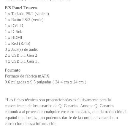
E/S Panel Trasero
1 x Teclado PS/2 (violeta)
1 x Ratón PS/2 (verde)
1 x DVI-D
1 x D-Sub
1 x HDMI
1 x Red (RJ45)
3 x Jack(s) de audio
2 x USB 3.1 Gen 2
4 x USB 3.1 Gen 1 ,
Formato
Formato de fábrica mATX
9.6 pulgadas x 9.5 pulgadas ( 24.4 cm x 24 cm )
*Las fichas técnicas son proporcionadas exclusivamente para la
conveniencia de los usuarios de Qi Canarias. Aunque Qi Canarias
comunica al proveedor cualquier error en los datos, o en la traducción al
español que localiza, no podemos dar fe de la completa veracidad o
corrección de esta información.