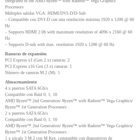
Integrated in the AMD Ryzen™ with Radeon™ Vega Graphics
Processors
Múltiples salidas VGA: HDMI/DVI-D/D-Sub
– Compatible con DVI-D con una resolución máxima 1920 x 1200 @ 60
Hz
– Supports HDMI 2.0b with maximum resolution of 4096 x 2160 @ 60
Hz
– Supports D-sub with max. resolution 1920 x 1200 @ 60 Hz
Ranuras de expansión
PCI Express x1 (Gen 2.x) ranuras: 2
PCI Express x16 Gen (3.x) ranuras: 1
Número de ranuras M.2 (M): 1
Almacenamiento
4 x puertos SATA 6Gb/s
Compatible con Raid 0, 1, 10
AMD Ryzen™ 2nd Generation/ Ryzen™ with Radeon™ Vega Graphics/
Ryzen™ 1st Generation Processors :
2 x puertos SATA 6Gb/s
Compatible con Raid 0, 1, 10
AMD Ryzen™ 2nd Generation/ Ryzen™ with Radeon™ Vega Graphics/
Ryzen™ 1st Generation Processors :
1 x zócalo 3 M.2 con M Key, compatible con dispositivos de