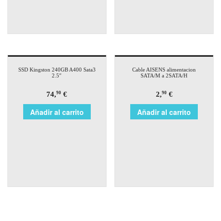
SSD Kingston 240GB A400 Sata3
Cable AISENS alimentacion
2.5″
SATA/M a 2SATA/H
74,
€
2,
€
90
90
Añadir al carrito
Añadir al carrito