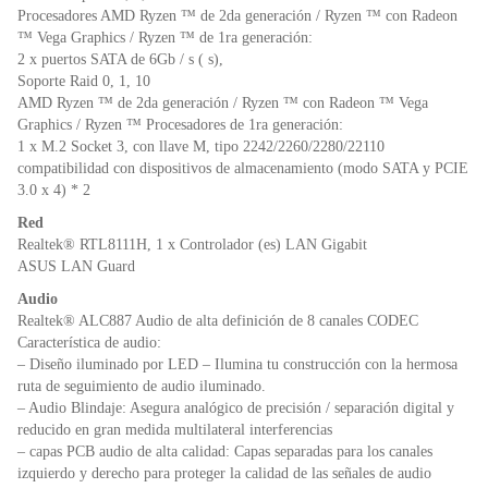
Procesadores AMD Ryzen ™ de 2da generación / Ryzen ™ con Radeon
™ Vega Graphics / Ryzen ™ de 1ra generación:
2 x puertos SATA de 6Gb / s ( s),
Soporte Raid 0, 1, 10
AMD Ryzen ™ de 2da generación / Ryzen ™ con Radeon ™ Vega
Graphics / Ryzen ™ Procesadores de 1ra generación:
1 x M.2 Socket 3, con llave M, tipo 2242/2260/2280/22110
compatibilidad con dispositivos de almacenamiento (modo SATA y PCIE
3.0 x 4) * 2
Red
Realtek® RTL8111H, 1 x Controlador (es) LAN Gigabit
ASUS LAN Guard
Audio
Realtek® ALC887 Audio de alta definición de 8 canales CODEC
Característica de audio:
– Diseño iluminado por LED – Ilumina tu construcción con la hermosa
ruta de seguimiento de audio iluminado.
– Audio Blindaje: Asegura analógico de precisión / separación digital y
reducido en gran medida multilateral interferencias
– capas PCB audio de alta calidad: Capas separadas para los canales
izquierdo y derecho para proteger la calidad de las señales de audio