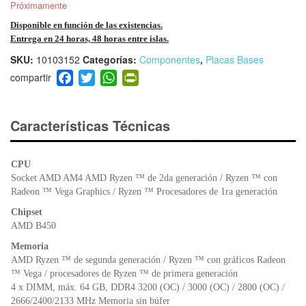
Próximamente
Disponible en función de las existencias.
Entrega en 24 horas, 48 horas entre islas.
SKU:
10103152
Categorías:
Componentes
,
Placas Bases
F
T
W
Pr
a
wi
h
in
c
tt
at
tF
e
er
s
ri
Características Técnicas
b
A
e
o
p
n
CPU
o
p
dl
Socket AMD AM4 AMD Ryzen ™ de 2da generación / Ryzen ™ con
k
y
Radeon ™ Vega Graphics / Ryzen ™ Procesadores de 1ra generación
Chipset
AMD B450
Memoria
AMD Ryzen ™ de segunda generación / Ryzen ™ con gráficos Radeon
™ Vega / procesadores de Ryzen ™ de primera generación
4 x DIMM, máx. 64 GB, DDR4 3200 (OC) / 3000 (OC) / 2800 (OC) /
2666/2400/2133 MHz Memoria sin búfer