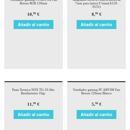
Breeze RGB 120mm
7mm para óptica 9.5mm(A129-
0151)
10,
€
8,
€
90
90
Añadir al carrito
Añadir al carrito
Pasta Termica NOX TG-10 Alto
Ventilador gaming PC ABYSM Fan
Rendimiento 10gr.
Breeze 120mm Blanco
11,
€
5,
€
90
90
Añadir al carrito
Añadir al carrito