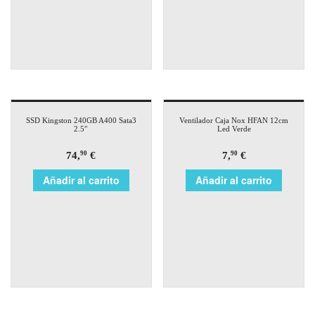
SSD Kingston 240GB A400 Sata3
Ventilador Caja Nox HFAN 12cm
2.5″
Led Verde
74,
€
7,
€
90
90
Añadir al carrito
Añadir al carrito