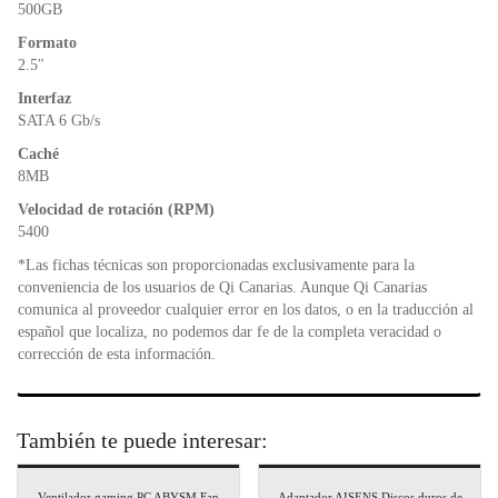
o
p
dl
500GB
k
y
Formato
2.5″
Interfaz
SATA 6 Gb/s
Caché
8MB
Velocidad de rotación (RPM)
5400
*Las fichas técnicas son proporcionadas exclusivamente para la
conveniencia de los usuarios de Qi Canarias. Aunque Qi Canarias
comunica al proveedor cualquier error en los datos, o en la traducción al
español que localiza, no podemos dar fe de la completa veracidad o
corrección de esta información.
También te puede interesar:
Ventilador gaming PC ABYSM Fan
Adaptador AISENS Discos duros de