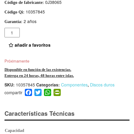
0J38065
Código de fabricante:
10357845
Código Qi:
2 años
Garantía:
Cantidad
añadir a favoritos
Próximamente
Disponible en función de las existencias.
Entrega en 24 horas, 48 horas entre islas.
SKU:
10357845
Categorías:
Componentes
,
Discos duros
F
T
W
Pr
a
wi
h
in
c
tt
at
tF
e
er
s
ri
Características Técnicas
b
A
e
o
p
n
Capacidad