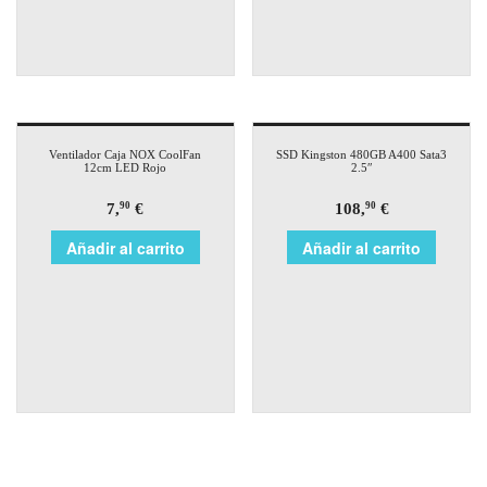
Ventilador Caja NOX CoolFan
SSD Kingston 480GB A400 Sata3
12cm LED Rojo
2.5″
7,
€
108,
€
90
90
Añadir al carrito
Añadir al carrito