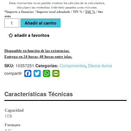
Estos momentos no es posible mostrar los cálculos de la calculadora,
disculpen las molestias. Inténtelo pasados unos minutos.
Ver
*Importe a financiar
/
Importe total adeudado
/
TIN
%
/
TAE
%
/
más
Cantidad
Añadir al carrito
añadir a favoritos
Disponible en función de las existencias.
Entrega en 24 horas, 48 horas entre islas.
SKU:
10357251
Categorías:
Componentes
,
Discos duros
F
T
W
Pr
a
wi
h
in
c
tt
at
tF
e
er
s
ri
Características Técnicas
b
A
e
o
p
n
Capacidad
o
p
dl
1TB
k
y
Formato
3.5″