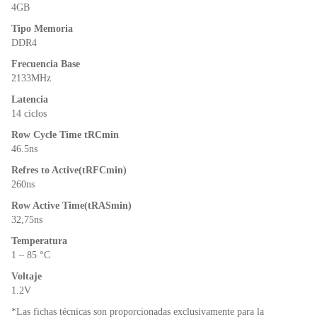
o
p
dl
4GB
k
y
Tipo Memoria
DDR4
Frecuencia Base
2133MHz
Latencia
14 ciclos
Row Cycle Time tRCmin
46.5ns
Refres to Active(tRFCmin)
260ns
Row Active Time(tRASmin)
32,75ns
Temperatura
1 – 85 °C
Voltaje
1.2V
*Las fichas técnicas son proporcionadas exclusivamente para la