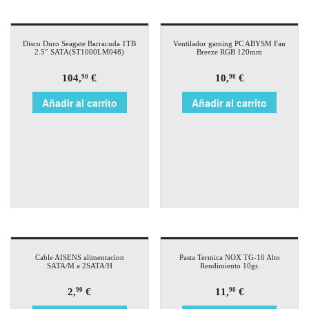
Disco Duro Seagate Barracuda 1TB
Ventilador gaming PC ABYSM Fan
2.5″ SATA(ST1000LM048)
Breeze RGB 120mm
104,
€
10,
€
90
90
Añadir al carrito
Añadir al carrito
Cable AISENS alimentacion
Pasta Termica NOX TG-10 Alto
SATA/M a 2SATA/H
Rendimiento 10gr.
2,
€
11,
€
90
90