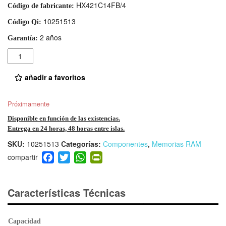
HX421C14FB/4
Código de fabricante:
10251513
Código Qi:
2 años
Garantía:
Cantidad
añadir a favoritos
Próximamente
Disponible en función de las existencias.
Entrega en 24 horas, 48 horas entre islas.
SKU:
10251513
Categorías:
Componentes
,
Memorias RAM
F
T
W
Pr
a
wi
h
in
c
tt
at
tF
e
er
s
ri
Características Técnicas
b
A
e
o
p
n
Capacidad