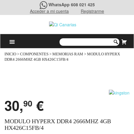
WhatsApp 608 021 425
Acceder a mi cuenta
Registrarme
INICIO
>
COMPONENTES
>
MEMORIAS RAM
> MODULO HYPERX
DDR4 2666MHZ 4GB HX426C15FB/4
30,
€
90
MODULO HYPERX DDR4 2666MHZ 4GB
HX426C15FB/4