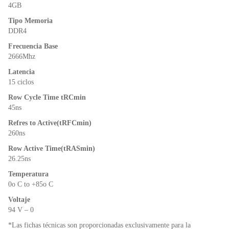
o
p
dl
4GB
k
y
Tipo Memoria
DDR4
Frecuencia Base
2666Mhz
Latencia
15 ciclos
Row Cycle Time tRCmin
45ns
Refres to Active(tRFCmin)
260ns
Row Active Time(tRASmin)
26.25ns
Temperatura
0o C to +85o C
Voltaje
94 V – 0
*Las fichas técnicas son proporcionadas exclusivamente para la