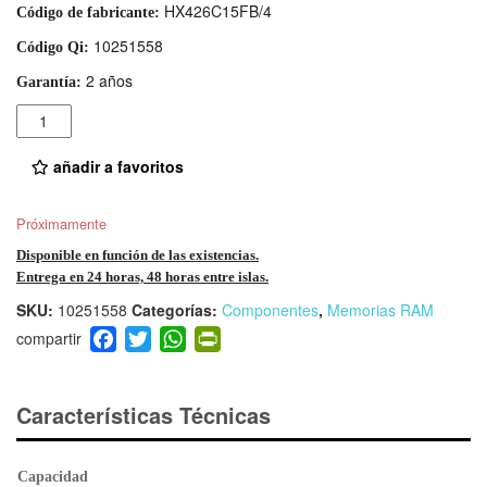
HX426C15FB/4
Código de fabricante:
10251558
Código Qi:
2 años
Garantía:
Cantidad
añadir a favoritos
Próximamente
Disponible en función de las existencias.
Entrega en 24 horas, 48 horas entre islas.
SKU:
10251558
Categorías:
Componentes
,
Memorias RAM
F
T
W
Pr
a
wi
h
in
c
tt
at
tF
e
er
s
ri
Características Técnicas
b
A
e
o
p
n
Capacidad