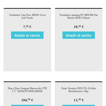
Ventilador Caja Nox HFAN 12cm
Ventilador gaming PC ABYSM Fan
Led Verde
Breeze RGB 120mm
7,
€
10,
€
90
90
Añadir al carrito
Añadir al carrito
Disco Duro Seagate Barracuda 1TB
Pasta Termica NOX TG-10 Alto
2.5″ SATA(ST1000LM048)
Rendimiento 10gr.
104,
€
11,
€
90
90