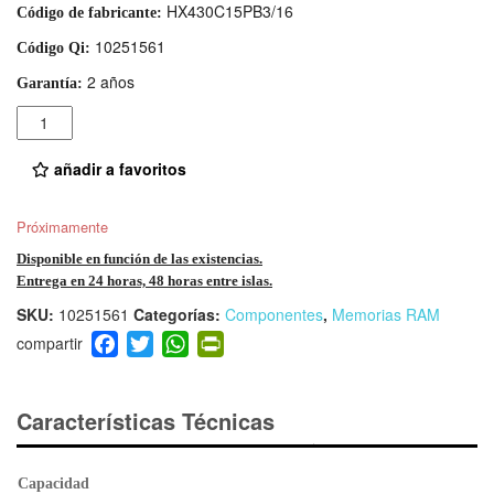
HX430C15PB3/16
Código de fabricante:
10251561
Código Qi:
2 años
Garantía:
Cantidad
añadir a favoritos
Próximamente
Disponible en función de las existencias.
Entrega en 24 horas, 48 horas entre islas.
SKU:
10251561
Categorías:
Componentes
,
Memorias RAM
F
T
W
Pr
a
wi
h
in
c
tt
at
tF
e
er
s
ri
Características Técnicas
b
A
e
o
p
n
Capacidad