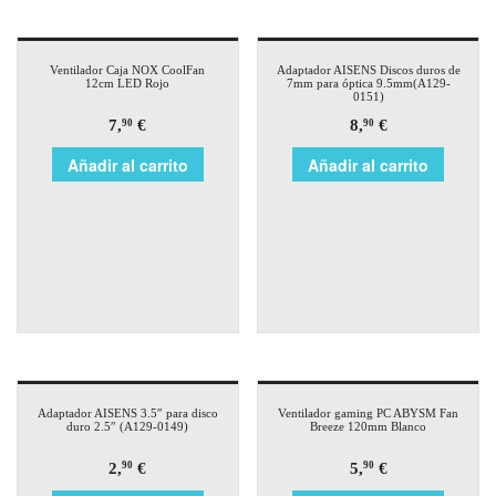
Ventilador Caja NOX CoolFan
Adaptador AISENS Discos duros de
12cm LED Rojo
7mm para óptica 9.5mm(A129-
0151)
7,
€
8,
€
90
90
Añadir al carrito
Añadir al carrito
Adaptador AISENS 3.5″ para disco
Ventilador gaming PC ABYSM Fan
duro 2.5″ (A129-0149)
Breeze 120mm Blanco
2,
€
5,
€
90
90