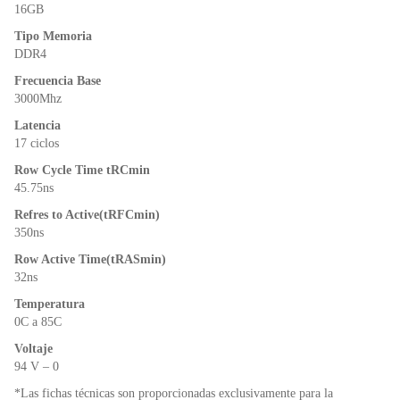
o
p
dl
16GB
k
y
Tipo Memoria
DDR4
Frecuencia Base
3000Mhz
Latencia
17 ciclos
Row Cycle Time tRCmin
45.75ns
Refres to Active(tRFCmin)
350ns
Row Active Time(tRASmin)
32ns
Temperatura
0C a 85C
Voltaje
94 V – 0
*Las fichas técnicas son proporcionadas exclusivamente para la