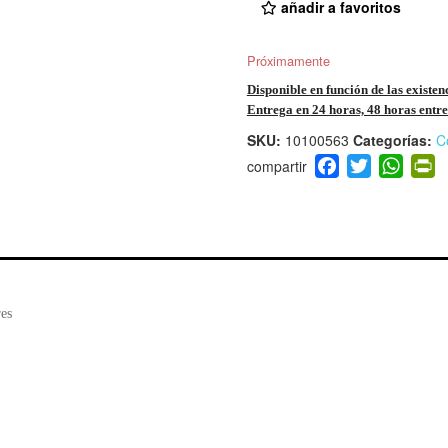
añadir a favoritos
Próximamente
Disponible en función de las existen
Entrega en 24 horas, 48 horas entre 
SKU:
10100563
Categorías:
C
F
T
W
P
a
wi
h
i
c
tt
at
t
e
er
s
ri
b
A
e
o
p
n
o
p
d
es
k
y