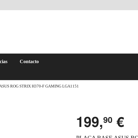
cias
Contacto
ASUS ROG STRIX H370-F GAMING LGA1151
199,
€
90
PLACA BASE ASUS RO