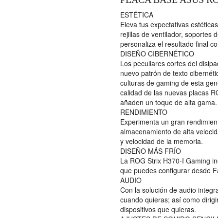
ESTÉTICA
Eleva tus expectativas estéticas
rejillas de ventilador, soportes
personaliza el resultado final c
DISEÑO CIBERNÉTICO
Los peculiares cortes del disip
nuevo patrón de texto cibernétic
culturas de gaming de esta gene
calidad de las nuevas placas RO
añaden un toque de alta gama.
RENDIMIENTO
Experimenta un gran rendimiento
almacenamiento de alta velocida
y velocidad de la memoria.
DISEÑO MÁS FRÍO
La ROG Strix H370-I Gaming inc
que puedes configurar desde F
AUDIO
Con la solución de audio integr
cuando quieras; así como dirigir
dispositivos que quieras.