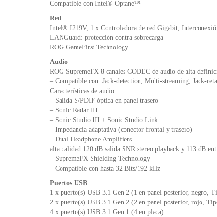
Compatible con Intel® Optane™
Red
Intel® I219V, 1 x Controladora de red Gigabit, Interconexi
LANGuard: protección contra sobrecarga
ROG GameFirst Technology
Audio
ROG SupremeFX 8 canales CODEC de audio de alta definic
– Compatible con: Jack-detection, Multi-streaming, Jack-reta
Características de audio:
– Salida S/PDIF óptica en panel trasero
– Sonic Radar III
– Sonic Studio III + Sonic Studio Link
– Impedancia adaptativa (conector frontal y trasero)
– Dual Headphone Amplifiers
alta calidad 120 dB salida SNR stereo playback y 113 dB en
– SupremeFX Shielding Technology
– Compatible con hasta 32 Bits/192 kHz
Puertos USB
1 x puerto(s) USB 3.1 Gen 2 (1 en panel posterior, negro, T
2 x puerto(s) USB 3.1 Gen 2 (2 en panel posterior, rojo, Ti
4 x puerto(s) USB 3.1 Gen 1 (4 en placa)