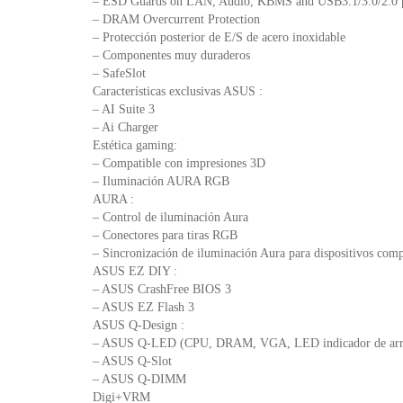
– ESD Guards on LAN, Audio, KBMS and USB3.1/3.0/2.0 p
– DRAM Overcurrent Protection
– Protección posterior de E/S de acero inoxidable
– Componentes muy duraderos
– SafeSlot
Características exclusivas ASUS :
– AI Suite 3
– Ai Charger
Estética gaming:
– Compatible con impresiones 3D
– Iluminación AURA RGB
AURA :
– Control de iluminación Aura
– Conectores para tiras RGB
– Sincronización de iluminación Aura para dispositivos comp
ASUS EZ DIY :
– ASUS CrashFree BIOS 3
– ASUS EZ Flash 3
ASUS Q-Design :
– ASUS Q-LED (CPU, DRAM, VGA, LED indicador de arran
– ASUS Q-Slot
– ASUS Q-DIMM
Digi+VRM