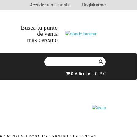
Acceder a mi cuenta
Registrarme
Busca tu punto
de venta
más cercano
0 Articulos - 0,
€
00
G STRIX H370-F GAMING LGA1151