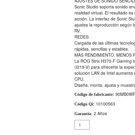
AJUSTES DE SONIDO SENCIL
Sonic Studio soporta sonido en
realidad virtual. El resultado e
acción. La interfaz de Sonic St
ajustes la reproducción según tu
RV.
REDES
Cargada de las últimas tecnolo
rápidas, sencillas y estables.
MÁS RENDIMIENTO. MENOS 
La ROG Strix H370-F Gaming inc
(I219-V) para ofrecerte la expe
solución LAN de Intel aumenta 
CPU.
Diseña, monta, ajusta y muestra
90MB0WF
Código de fabricante:
10100563
Código Qi:
2 Años
Garantía:
Cantidad