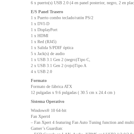
6 x puerto(s) USB 2.0 (4 en panel posterior, negro, 2 en plac
E/S Panel Trasero
1 x Puerto combo teclado/ratón PS/2
1 x DVI-D
1 x DisplayPort
1 x HDMI
1 x Red (RJ45)
1 x Salida S/PDIF óptica
5 x Jack(s) de audio
1 x USB 3.1 Gen 2 (negro)Tipo C,
2 x USB 3.1 Gen 2 (rojo)Tipo A
4 x USB 2.0
Formato
Formato de fábrica ATX
12 pulgadas x 9.6 pulgadas ( 30.5 cm x 24.4 cm )
Sistema Operativo
Windows® 10 64-bit
Fan Xpert4
– Fan Xpert 4 featuring Fan Auto Tuning function and multip
Gamer’s Guardian: