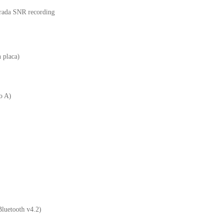
trada SNR recording
n placa)
o A)
luetooth v4.2)