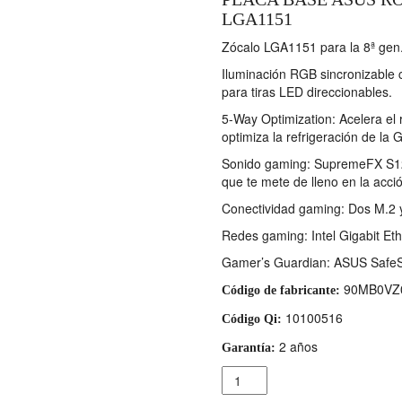
LGA1151
Zócalo LGA1151 para la 8ª gen
Iluminación RGB sincronizable c
para tiras LED direccionables.
5-Way Optimization: Acelera el 
optimiza la refrigeración de la 
Sonido gaming: SupremeFX S122
que te mete de lleno en la acci
Conectividad gaming: Dos M.2 
Redes gaming: Intel Gigabit Et
Gamer’s Guardian: ASUS SafeS
90MB0VZ
Código de fabricante:
10100516
Código Qi:
2 años
Garantía:
Cantidad