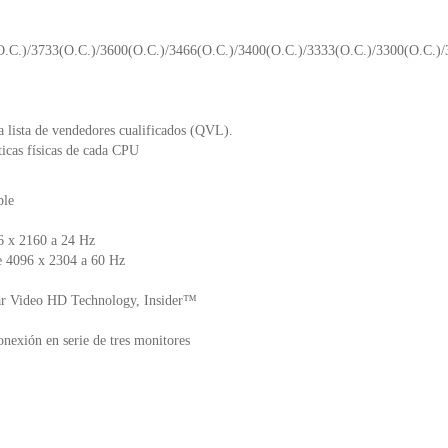
.)/3733(O.C.)/3600(O.C.)/3466(O.C.)/3400(O.C.)/3333(O.C.)/3300(O.C.)/
a lista de vendedores cualificados (QVL).
ticas físicas de cada CPU
ble
6 x 2160 a 24 Hz
e 4096 x 2304 a 60 Hz
ar Video HD Technology, Insider™
nexión en serie de tres monitores