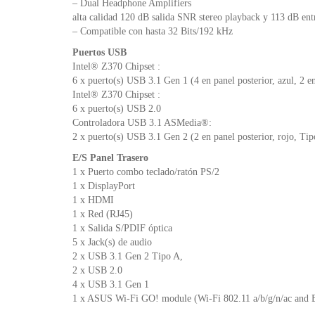
– Dual Headphone Amplifiers
alta calidad 120 dB salida SNR stereo playback y 113 dB en
– Compatible con hasta 32 Bits/192 kHz
Puertos USB
Intel® Z370 Chipset :
6 x puerto(s) USB 3.1 Gen 1 (4 en panel posterior, azul, 2 e
Intel® Z370 Chipset :
6 x puerto(s) USB 2.0
Controladora USB 3.1 ASMedia®:
2 x puerto(s) USB 3.1 Gen 2 (2 en panel posterior, rojo, Tip
E/S Panel Trasero
1 x Puerto combo teclado/ratón PS/2
1 x DisplayPort
1 x HDMI
1 x Red (RJ45)
1 x Salida S/PDIF óptica
5 x Jack(s) de audio
2 x USB 3.1 Gen 2 Tipo A,
2 x USB 2.0
4 x USB 3.1 Gen 1
1 x ASUS Wi-Fi GO! module (Wi-Fi 802.11 a/b/g/n/ac and B