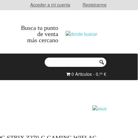
Acceder a mi cuenta
Registrarme
Busca tu punto
de venta
más cercano
0 Articulos - 0,
€
00
G STRIX Z370-G GAMING WIFI AC