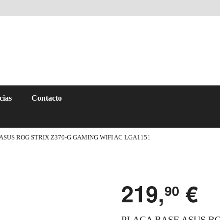
cias
Contacto
ASUS ROG STRIX Z370-G GAMING WIFI AC LGA1151
219,
€
90
PLACA BASE ASUS RO