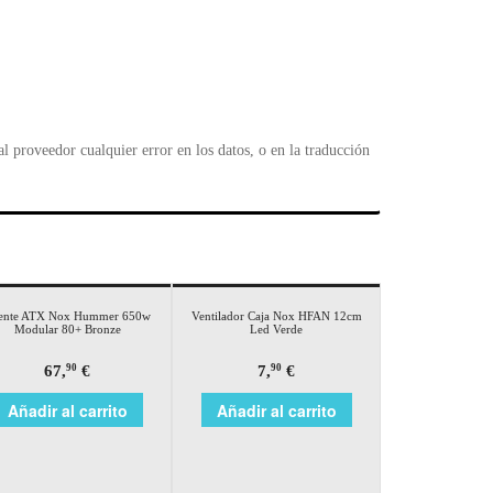
 proveedor cualquier error en los datos, o en la traducción
ente ATX Nox Hummer 650w
Ventilador Caja Nox HFAN 12cm
Modular 80+ Bronze
Led Verde
67,
€
7,
€
90
90
Añadir al carrito
Añadir al carrito