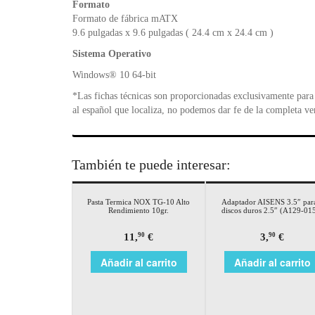
Formato
Formato de fábrica mATX
9.6 pulgadas x 9.6 pulgadas ( 24.4 cm x 24.4 cm )
Sistema Operativo
Windows® 10 64-bit
*Las fichas técnicas son proporcionadas exclusivamente para 
al español que localiza, no podemos dar fe de la completa ve
También te puede interesar:
Pasta Termica NOX TG-10 Alto
Adaptador AISENS 3.5″ par
Rendimiento 10gr.
discos duros 2.5″ (A129-01
11,
€
3,
€
90
90
Añadir al carrito
Añadir al carrito