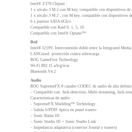
Intel® Z370 Chipset :
1 x zócalo 3 M.2 con M key, compatible con dispositivos
1 x zócalo 3 M.2 , con M key, compatible con dispositivos
6 x puertos SATA 6Gb/s
Compatible con Raid 0, 1, 5, 10
Compatible con Intel® Optane™
Red
Intel® I219V, Interconexión doble entre la Integrated Medi
LANGuard: protección contra sobrecarga
ROG GameFirst Technology
Wi-Fi 802.11 a/b/g/n/ac
Bluetooth V4.2
Audio
ROG SupremeFX 8 canales CODEC de audio de alta definic
– Compatible con: Jack-detection, Multi-streaming, Jack-reta
Características de audio:
– SupremeFX Shielding™ Technology
– Salida S/PDIF óptica en panel trasero
– Sonic Radar III
– Sonic Studio III + Sonic Studio Link
– Impedancia adaptativa (conector frontal y trasero)