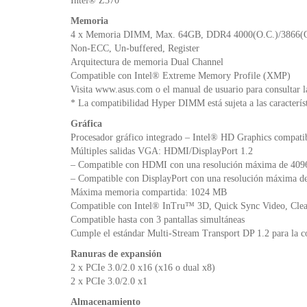
Intel® Z370
Memoria
4 x Memoria DIMM, Max. 64GB, DDR4 4000(O.C.)/3866(O.C
Non-ECC, Un-buffered, Register
Arquitectura de memoria Dual Channel
Compatible con Intel® Extreme Memory Profile (XMP)
Visita www.asus.com o el manual de usuario para consultar l
* La compatibilidad Hyper DIMM está sujeta a las caracterís
Gráfica
Procesador gráfico integrado – Intel® HD Graphics compati
Múltiples salidas VGA: HDMI/DisplayPort 1.2
– Compatible con HDMI con una resolución máxima de 409
– Compatible con DisplayPort con una resolución máxima d
Máxima memoria compartida: 1024 MB
Compatible con Intel® InTru™ 3D, Quick Sync Video, Cle
Compatible hasta con 3 pantallas simultáneas
Cumple el estándar Multi-Stream Transport DP 1.2 para la co
Ranuras de expansión
2 x PCIe 3.0/2.0 x16 (x16 o dual x8)
2 x PCIe 3.0/2.0 x1
Almacenamiento