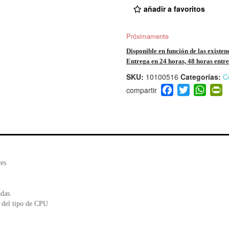
añadir a favoritos
Próximamente
Disponible en función de las existen
Entrega en 24 horas, 48 horas entre 
SKU:
10100516
Categorías:
C
F
T
W
P
a
wi
h
i
c
tt
at
t
e
er
s
ri
b
A
e
o
p
n
o
p
d
es
k
y
das.
 del tipo de CPU