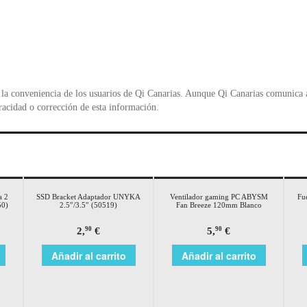
la conveniencia de los usuarios de Qi Canarias. Aunque Qi Canarias comunica al
racidad o corrección de esta información.
a 2
SSD Bracket Adaptador UNYKA
Ventilador gaming PC ABYSM
Fu
50)
2.5″/3.5″ (50519)
Fan Breeze 120mm Blanco
2,
€
5,
€
90
90
Añadir al carrito
Añadir al carrito