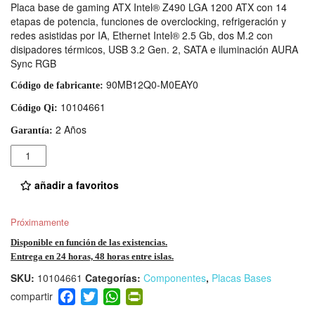
Placa base de gaming ATX Intel® Z490 LGA 1200 ATX con 14
etapas de potencia, funciones de overclocking, refrigeración y
redes asistidas por IA, Ethernet Intel® 2.5 Gb, dos M.2 con
disipadores térmicos, USB 3.2 Gen. 2, SATA e iluminación AURA
Sync RGB
90MB12Q0-M0EAY0
Código de fabricante:
10104661
Código Qi:
2 Años
Garantía:
Cantidad
añadir a favoritos
Próximamente
Disponible en función de las existencias.
Entrega en 24 horas, 48 horas entre islas.
SKU:
10104661
Categorías:
Componentes
,
Placas Bases
F
T
W
Pr
a
wi
h
in