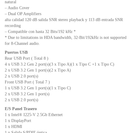
natural
– Audio Cover
– Dual OP Amplifiers
alta calidad 120 dB salida SNR stereo playback y 113 dB entrada SNR
recording
– Compatible con hasta 32 Bits/192 kHz *
* Due to limitations in HDA bandwidth, 32-Bit/192kHz is not supported
for 8-Channel audio.
Puertos USB
Rear USB Port ( Total 8 )
4 x USB 3.2 Gen 2 port(s)(3 x Tipo A)(1 x Tipo C +1 x Tipo C)
2 x USB 3.2 Gen 1 port(s)(2 x Tipo A)
2 x USB 2.0 port(s)
Front USB Port ( Total 7 )
1 x USB 3.2 Gen 1 port(s)(1 x Tipo C)
2 x USB 3.2 Gen 1 port(s)
2 x USB 2.0 port(s)
E/S Panel Trasero
1 x Intel® I225-V 2.5Gb Ethernet
1 x DisplayPort
1 x HDMI
1 x Salida S/PDIF óptica