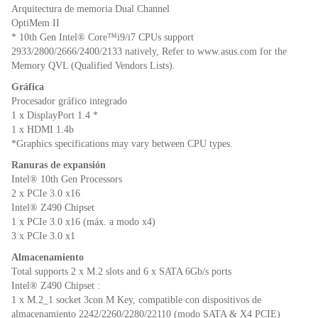
Arquitectura de memoria Dual Channel
OptiMem II
* 10th Gen Intel® Core™i9/i7 CPUs support
2933/2800/2666/2400/2133 natively, Refer to www.asus.com for the
Memory QVL (Qualified Vendors Lists).
Gráfica
Procesador gráfico integrado
1 x DisplayPort 1.4 *
1 x HDMI 1.4b
*Graphics specifications may vary between CPU types.
Ranuras de expansión
Intel® 10th Gen Processors
2 x PCIe 3.0 x16
Intel® Z490 Chipset
1 x PCIe 3.0 x16 (máx. a modo x4)
3 x PCIe 3.0 x1
Almacenamiento
Total supports 2 x M.2 slots and 6 x SATA 6Gb/s ports
Intel® Z490 Chipset :
1 x M.2_1 socket 3con M Key, compatible con dispositivos de
almacenamiento 2242/2260/2280/22110 (modo SATA & X4 PCIE)