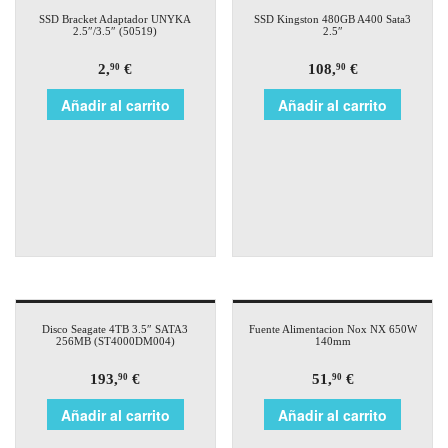
SSD Bracket Adaptador UNYKA
SSD Kingston 480GB A400 Sata3
2.5″/3.5″ (50519)
2.5″
2,
€
108,
€
90
90
Añadir al carrito
Añadir al carrito
Disco Seagate 4TB 3.5″ SATA3
Fuente Alimentacion Nox NX 650W
256MB (ST4000DM004)
140mm
193,
€
51,
€
90
90
Añadir al carrito
Añadir al carrito