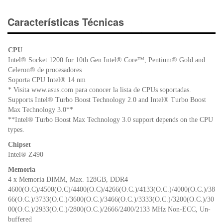
c
tt
at
tF
e
er
s
ri
Características Técnicas
b
A
e
o
p
n
CPU
o
p
dl
Intel® Socket 1200 for 10th Gen Intel® Core™, Pentium® Gold and
k
y
Celeron® de procesadores
Soporta CPU Intel® 14 nm
* Visita www.asus.com para conocer la lista de CPUs soportadas.
Supports Intel® Turbo Boost Technology 2.0 and Intel® Turbo Boost
Max Technology 3.0**
**Intel® Turbo Boost Max Technology 3.0 support depends on the CPU
types.
Chipset
Intel® Z490
Memoria
4 x Memoria DIMM, Max. 128GB, DDR4
4600(O.C)/4500(O.C)/4400(O.C)/4266(O.C.)/4133(O.C.)/4000(O.C.)/38
66(O.C.)/3733(O.C.)/3600(O.C.)/3466(O.C.)/3333(O.C.)/3200(O.C.)/30
00(O.C.)/2933(O.C.)/2800(O.C.)/2666/2400/2133 MHz Non-ECC, Un-
buffered