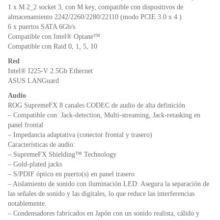
1 x M.2_2 socket 3, con M key, compatible con dispositivos de
almacenamiento 2242/2260/2280/22110 (modo PCIE 3.0 x 4 )
6 x puertos SATA 6Gb/s
Compatible con Intel® Optane™
Compatible con Raid 0, 1, 5, 10
Red
Intel® I225-V 2.5Gb Ethernet
ASUS LANGuard
Audio
ROG SupremeFX 8 canales CODEC de audio de alta definición
– Compatible con: Jack-detection, Multi-streaming, Jack-retasking en
panel frontal
– Impedancia adaptativa (conector frontal y trasero)
Características de audio:
– SupremeFX Shielding™ Technology
– Gold-plated jacks
– S/PDIF óptico en puerto(s) en panel trasero
– Aislamiento de sonido con iluminación LED: Asegura la separación de
las señales de sonido y las digitales, lo que reduce las interferencias
notablemente.
– Condensadores fabricados en Japón con un sonido realista, cálido y