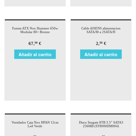
Fuente ATX Nox Hummer 650w
Cable AISENS alimentacion
Modular 80+ Bronze
SATA/M a 2SATA/H
67,
€
2,
€
90
90
Añadir al carrito
Añadir al carrito
Ventilador Caja Nox HFAN 12cm
Disco Seagate 8TB 3.5″ SATA3
Led Verde
256MB (ST8000DM004)