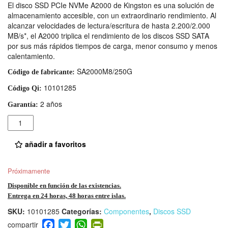
El disco SSD PCIe NVMe A2000 de Kingston es una solución de
almacenamiento accesible, con un extraordinario rendimiento. Al
alcanzar velocidades de lectura/escritura de hasta 2.200/2.000
MB/s*, el A2000 triplica el rendimiento de los discos SSD SATA
por sus más rápidos tiempos de carga, menor consumo y menos
calentamiento.
SA2000M8/250G
Código de fabricante:
10101285
Código Qi:
2 años
Garantía:
Cantidad
añadir a favoritos
Próximamente
Disponible en función de las existencias.
Entrega en 24 horas, 48 horas entre islas.
SKU:
10101285
Categorías:
Componentes
,
Discos SSD
F
T
W
Pr