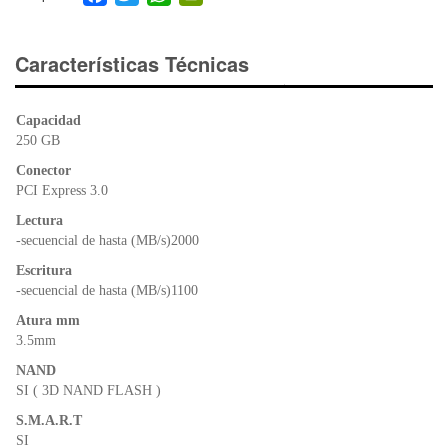
a
wi
h
in
c
tt
at
tF
e
er
s
ri
Características Técnicas
b
A
e
o
p
n
Capacidad
o
p
dl
250 GB
k
y
Conector
PCI Express 3.0
Lectura
-secuencial de hasta (MB/s)2000
Escritura
-secuencial de hasta (MB/s)1100
Atura mm
3.5mm
NAND
SI ( 3D NAND FLASH )
S.M.A.R.T
SI