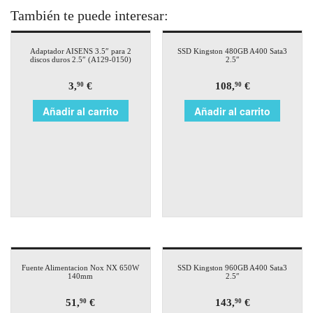
También te puede interesar:
Adaptador AISENS 3.5″ para 2
SSD Kingston 480GB A400 Sata3
discos duros 2.5″ (A129-0150)
2.5″
3,
€
108,
€
90
90
Añadir al carrito
Añadir al carrito
Fuente Alimentacion Nox NX 650W
SSD Kingston 960GB A400 Sata3
140mm
2.5″
51,
€
143,
€
90
90