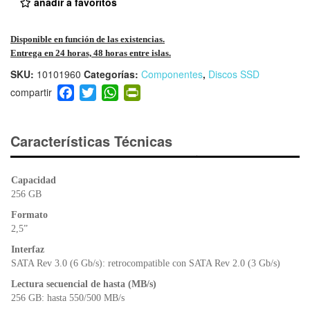
añadir a favoritos
Disponible en función de las existencias.
Entrega en 24 horas, 48 horas entre islas.
SKU:
10101960
Categorías:
Componentes
,
Discos SSD
F
T
W
Pr
a
wi
h
in
c
tt
at
tF
e
er
s
ri
Características Técnicas
b
A
e
o
p
n
Capacidad
o
p
dl
256 GB
k
y
Formato
2,5”
Interfaz
SATA Rev 3.0 (6 Gb/s): retrocompatible con SATA Rev 2.0 (3 Gb/s)
Lectura secuencial de hasta (MB/s)
256 GB: hasta 550/500 MB/s