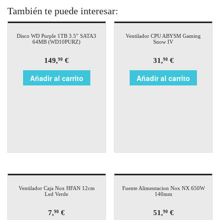
También te puede interesar:
Disco WD Purple 1TB 3.5″ SATA3
Ventilador CPU ABYSM Gaming
64MB (WD10PURZ)
Snow IV
149,
€
31,
€
90
90
Añadir al carrito
Añadir al carrito
Ventilador Caja Nox HFAN 12cm
Fuente Alimentacion Nox NX 650W
Led Verde
140mm
7,
€
51,
€
90
90