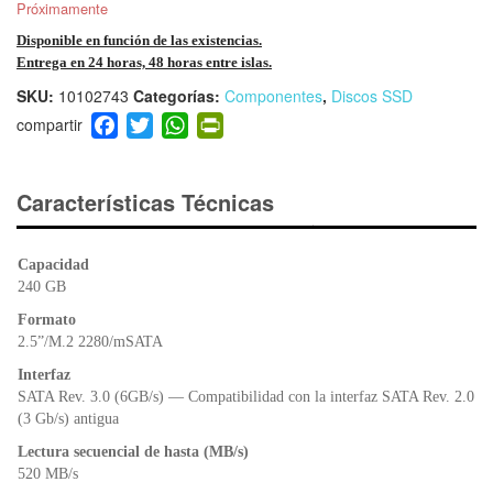
Próximamente
Disponible en función de las existencias.
Entrega en 24 horas, 48 horas entre islas.
SKU:
10102743
Categorías:
Componentes
,
Discos SSD
F
T
W
Pr
a
wi
h
in
c
tt
at
tF
e
er
s
ri
Características Técnicas
b
A
e
o
p
n
Capacidad
o
p
dl
240 GB
k
y
Formato
2.5”/M.2 2280/mSATA
Interfaz
SATA Rev. 3.0 (6GB/s) — Compatibilidad con la interfaz SATA Rev. 2.0
(3 Gb/s) antigua
Lectura secuencial de hasta (MB/s)
520 MB/s