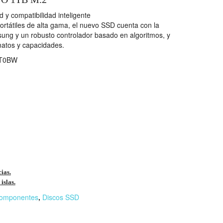
 y compatibilidad inteligente
rtátiles de alta gama, el nuevo SSD cuenta con la
ng y un robusto controlador basado en algoritmos, y
rmatos y capacidades.
T0BW
cias.
islas.
omponentes
,
Discos SSD
r
n