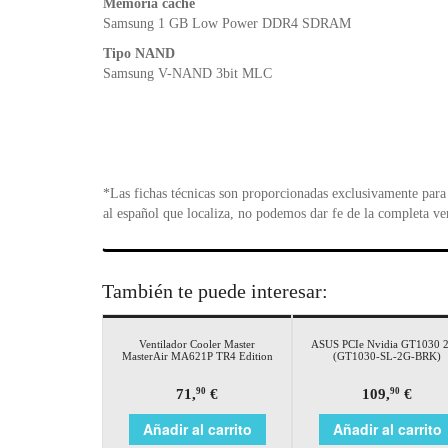
Memoria caché
Samsung 1 GB Low Power DDR4 SDRAM
Tipo NAND
Samsung V-NAND 3bit MLC
*Las fichas técnicas son proporcionadas exclusivamente para 
al español que localiza, no podemos dar fe de la completa ve
También te puede interesar:
Ventilador Cooler Master
ASUS PCIe Nvidia GT1030 
MasterAir MA621P TR4 Edition
(GT1030-SL-2G-BRK)
71,
€
109,
€
90
90
Añadir al carrito
Añadir al carrito