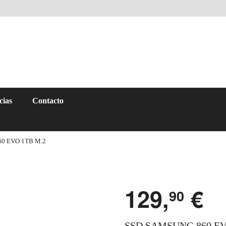
cias
Contacto
0 EVO 1TB M.2
129,
€
90
SSD SAMSUNG 860 EV