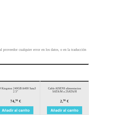
 proveedor cualquier error en los datos, o en la traducción
 Kingston 240GB A400 Sata3
Cable AISENS alimentacion
2.5″
SATA/M a 2SATA/H
74,
€
2,
€
90
90
Añadir al carrito
Añadir al carrito