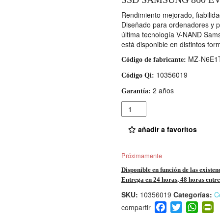
Rendimiento mejorado, fiabilidad
Diseñado para ordenadores y po
última tecnología V-NAND Samsu
está disponible en distintos fo
MZ-N6E1
Código de fabricante:
10356019
Código Qi:
2 años
Garantía:
Cantidad
añadir a favoritos
Próximamente
Disponible en función de las existen
Entrega en 24 horas, 48 horas entre 
SKU:
10356019
Categorías:
C
F
T
W
P
a
wi
h
i