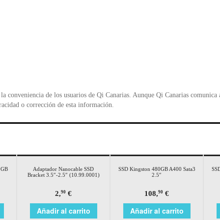
la conveniencia de los usuarios de Qi Canarias. Aunque Qi Canarias comunica al
racidad o corrección de esta información.
2GB
Adaptador Nanocable SSD
SSD Kingston 480GB A400 Sata3
SSD
Bracket 3.5″-2.5″ (10.99.0001)
2.5″
2,
€
108,
€
90
90
Añadir al carrito
Añadir al carrito