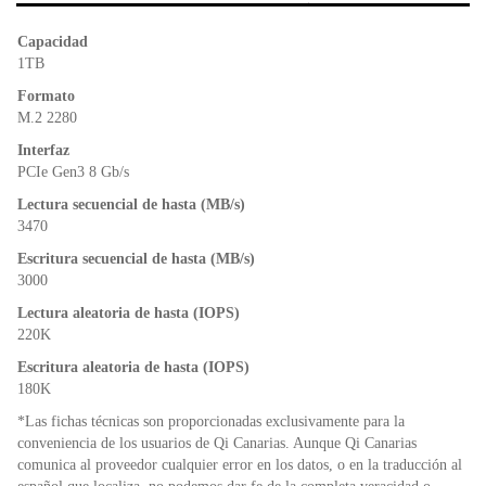
b
A
e
o
p
n
Capacidad
o
p
dl
1TB
k
y
Formato
M.2 2280
Interfaz
PCIe Gen3 8 Gb/s
Lectura secuencial de hasta (MB/s)
3470
Escritura secuencial de hasta (MB/s)
3000
Lectura aleatoria de hasta (IOPS)
220K
Escritura aleatoria de hasta (IOPS)
180K
*Las fichas técnicas son proporcionadas exclusivamente para la
conveniencia de los usuarios de Qi Canarias. Aunque Qi Canarias
comunica al proveedor cualquier error en los datos, o en la traducción al