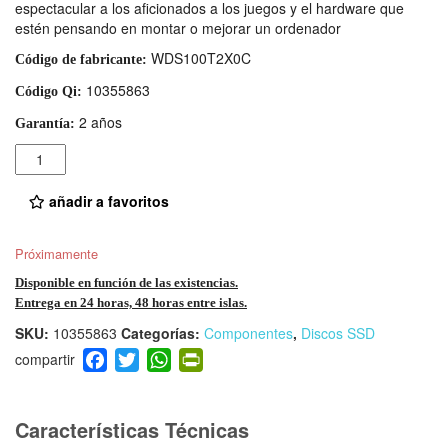
espectacular a los aficionados a los juegos y el hardware que
estén pensando en montar o mejorar un ordenador
WDS100T2X0C
Código de fabricante:
10355863
Código Qi:
2 años
Garantía:
Cantidad
añadir a favoritos
Próximamente
Disponible en función de las existencias.
Entrega en 24 horas, 48 horas entre islas.
SKU:
10355863
Categorías:
Componentes
,
Discos SSD
F
T
W
Pr
a
wi
h
in
c
tt
at
tF
e
er
s
ri
Características Técnicas