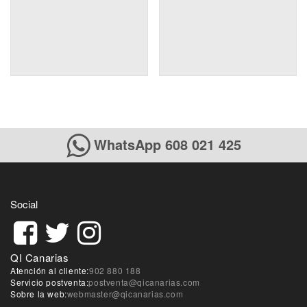
WhatsApp 608 021 425
Social
QI Canarias
Atención al cliente:
902 880 188
Servicio postventa:
postventa@qicanarias.com
Sobre la web:
webmaster@qicanarias.com