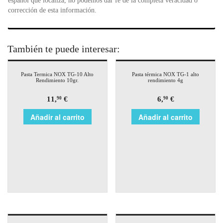
español que localiza, no podemos dar fe de la completa veracidad o
corrección de esta información.
También te puede interesar:
Pasta Termica NOX TG-10 Alto
Pasta térmica NOX TG-1 alto
Rendimiento 10gr.
rendimiento 4g
11,
€
6,
€
90
90
Añadir al carrito
Añadir al carrito