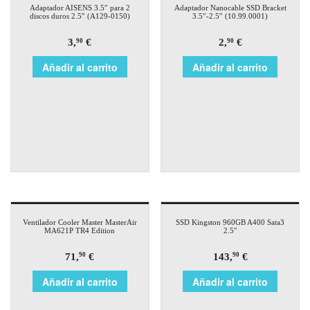
Adaptador AISENS 3.5″ para 2
Adaptador Nanocable SSD Bracket
discos duros 2.5″ (A129-0150)
3.5″-2.5″ (10.99.0001)
3,
€
2,
€
90
90
Añadir al carrito
Añadir al carrito
Ventilador Cooler Master MasterAir
SSD Kingston 960GB A400 Sata3
MA621P TR4 Edition
2.5″
71,
€
143,
€
90
90
Añadir al carrito
Añadir al carrito