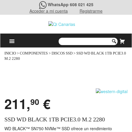
WhatsApp 608 021 425
Acceder a mi cuenta
Registrarme
INICIO
>
COMPONENTES
>
DISCOS SSD
> SSD WD BLACK 1TB PCIE3.0
M.2 2280
211,
€
90
SSD WD BLACK 1TB PCIE3.0 M.2 2280
WD BLACK™ SN750 NVMe™ SSD ofrece un rendimiento