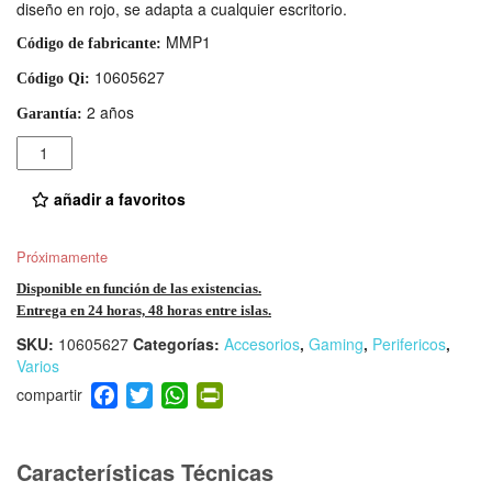
diseño en rojo, se adapta a cualquier escritorio.
MMP1
Código de fabricante:
10605627
Código Qi:
2 años
Garantía:
Cantidad
añadir a favoritos
Próximamente
Disponible en función de las existencias.
Entrega en 24 horas, 48 horas entre islas.
SKU:
10605627
Categorías:
Accesorios
,
Gaming
,
Perifericos
,
Varios
F
T
W
Pr
a
wi
h
in
c
tt
at
tF
e
er
s
ri
Características Técnicas