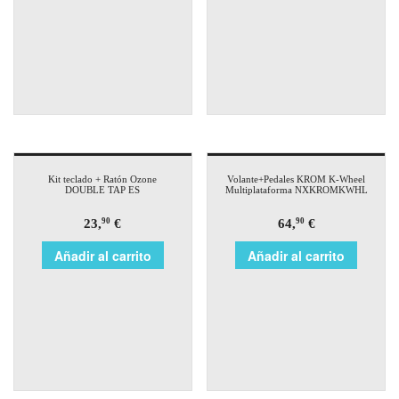
Kit teclado + Ratón Ozone
Volante+Pedales KROM K-Wheel
DOUBLE TAP ES
Multiplataforma NXKROMKWHL
23,
€
64,
€
90
90
Añadir al carrito
Añadir al carrito