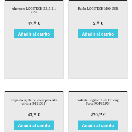
Altavoces LOGITECH Z313 2.1
Ratón LOGITECH M90 USB
25W
47,
€
5,
€
90
90
Añadir al carrito
Añadir al carrito
Respaldo rejilla Fellowes para silla
Volante Logitech G29 Driving
oficina (9191301)
Force PC/PS3/PS4
43,
€
270,
€
90
90
Añadir al carrito
Añadir al carrito