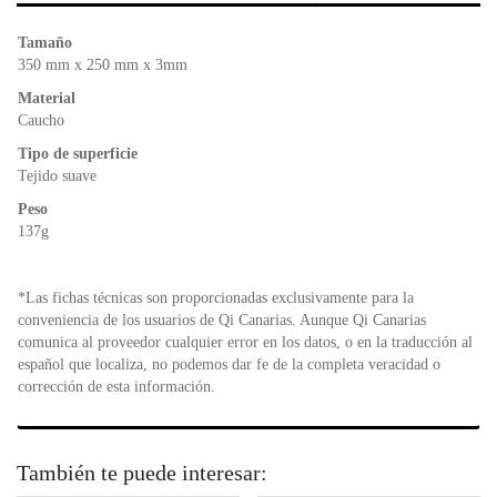
b
A
e
o
p
n
Tamaño
o
p
dl
350 mm x 250 mm x 3mm
k
y
Material
Caucho
Tipo de superficie
Tejido suave
Peso
137g
*Las fichas técnicas son proporcionadas exclusivamente para la
conveniencia de los usuarios de Qi Canarias. Aunque Qi Canarias
comunica al proveedor cualquier error en los datos, o en la traducción al
español que localiza, no podemos dar fe de la completa veracidad o
corrección de esta información.
También te puede interesar: