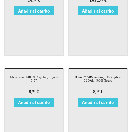
14,
€
1092,
€
Añadir al carrito
Añadir al carrito
Micrófono KROM Kyp Negro jack
Ratón MARS Gaming USB optico
3.5″
3200dpi RGB Negro
8,
€
8,
€
90
90
Añadir al carrito
Añadir al carrito