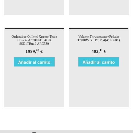
Ordenador Qi Intel Xtreme Teide
Volante Thrustmaster+Pedales
Core i7-13700KF 64GB
T300RS GT PC PS4(4160681)
SSD1TBm.2 ARC750
1999,
€
402,
€
00
11
Añadir al carrito
Añadir al carrito