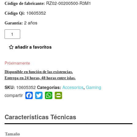
RZ02-00200500-R3M1
Código de fabricante:
10605352
Código Qi:
2 años
Garantía:
Cantidad
añadir a favoritos
Próximamente
Disponible en función de las existencias.
Entrega en 24 horas, 48 horas entre islas.
SKU:
10605352
Categorías:
Accesorios
,
Gaming
F
T
W
Pr
a
wi
h
in
c
tt
at
tF
e
er
s
ri
Características Técnicas
b
A
e
o
p
n
Tamaño