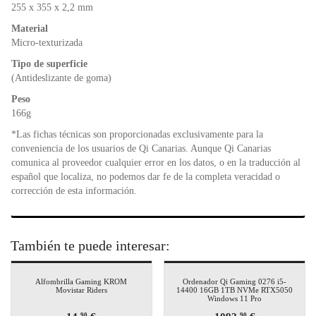
o
p
dl
255 x 355 x 2,2 mm
k
y
Material
Micro-texturizada
Tipo de superficie
(Antideslizante de goma)
Peso
166g
*Las fichas técnicas son proporcionadas exclusivamente para la
conveniencia de los usuarios de Qi Canarias. Aunque Qi Canarias
comunica al proveedor cualquier error en los datos, o en la traducción al
español que localiza, no podemos dar fe de la completa veracidad o
corrección de esta información.
También te puede interesar:
Alfombrilla Gaming KROM
Ordenador Qi Gaming 0276 i5-
Movistar Riders
14400 16GB 1TB NVMe RTX5050
Windows 11 Pro
90
90