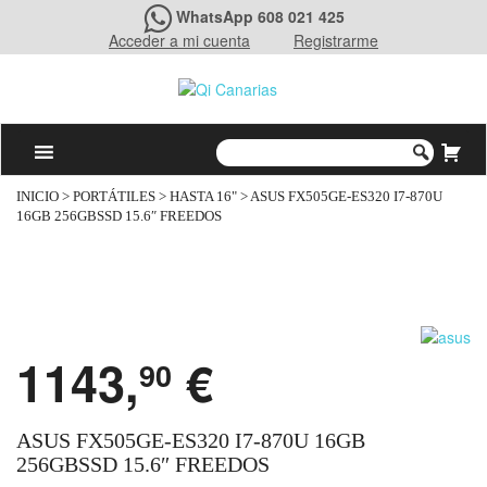
WhatsApp 608 021 425
Acceder a mi cuenta
Registrarme
INICIO
>
PORTÁTILES
>
HASTA 16"
> ASUS FX505GE-ES320 I7-870U
16GB 256GBSSD 15.6″ FREEDOS
1143,
€
90
ASUS FX505GE-ES320 I7-870U 16GB
256GBSSD 15.6″ FREEDOS