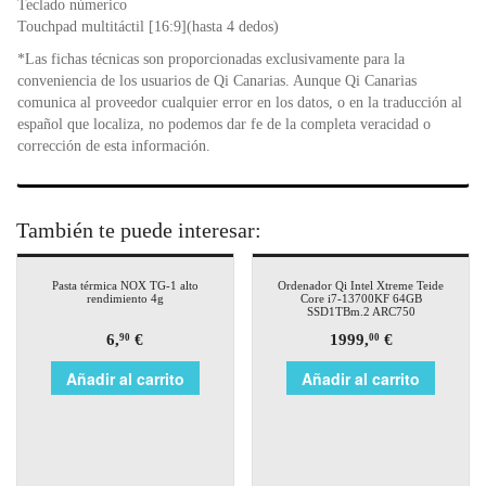
Teclado númerico
Touchpad multitáctil [16:9](hasta 4 dedos)
*Las fichas técnicas son proporcionadas exclusivamente para la
conveniencia de los usuarios de Qi Canarias. Aunque Qi Canarias
comunica al proveedor cualquier error en los datos, o en la traducción al
español que localiza, no podemos dar fe de la completa veracidad o
corrección de esta información.
También te puede interesar:
Pasta térmica NOX TG-1 alto
Ordenador Qi Intel Xtreme Teide
rendimiento 4g
Core i7-13700KF 64GB
SSD1TBm.2 ARC750
6,
€
1999,
€
90
00
Añadir al carrito
Añadir al carrito