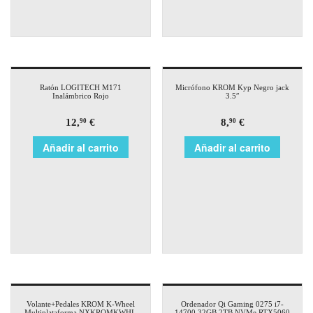
Ratón LOGITECH M171
Micrófono KROM Kyp Negro jack
Inalámbrico Rojo
3.5″
12,
€
8,
€
90
90
Añadir al carrito
Añadir al carrito
Volante+Pedales KROM K-Wheel
Ordenador Qi Gaming 0275 i7-
Multiplataforma NXKROMKWHL
14700 32GB 2TB NVMe RTX5060