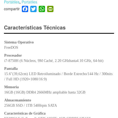
Portátiles
,
Portatiles
F
T
W
Pr
a
wi
h
in
c
tt
at
tF
e
er
s
ri
Características Técnicas
b
A
e
o
p
n
Sistema Operativo
o
p
dl
FreeDOS
k
y
Procesador
i7-8750H (6 Núcleos, 9M Caché, 2.20 GHzhasta4.10 GHz, 64-bit)
Pantalla
15.6″(39,62cm) LED Retroiluminado / Borde Estrecho/144 Hz / 300nits
/ Full HD (1920×1080/16:9)
Memoria
16GB (16GB) DDR4 2666MHz ampliable hasta 32GB
Almacenamiento
256GB SSD / 1TB 5400rpm SATA
Características de Gráfica