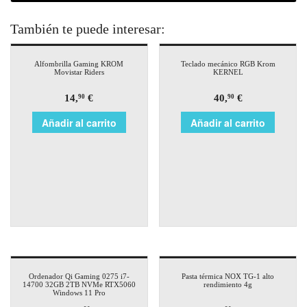
También te puede interesar:
Alfombrilla Gaming KROM
Teclado mecánico RGB Krom
Movistar Riders
KERNEL
14,
€
40,
€
90
90
Añadir al carrito
Añadir al carrito
Ordenador Qi Gaming 0275 i7-
Pasta térmica NOX TG-1 alto
14700 32GB 2TB NVMe RTX5060
rendimiento 4g
Windows 11 Pro