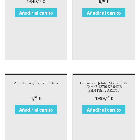
1649,
€
6,
€
90
90
Añadir al carrito
Añadir al carrito
Alfombrilla Qi Tenerife Titans
Ordenador Qi Intel Xtreme Teide
Core i7-13700KF 64GB
SSD1TBm.2 ARC750
4,
€
1999,
€
90
00
Añadir al carrito
Añadir al carrito