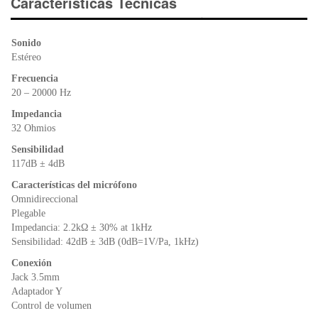
e
er
s
ri
Características Técnicas
b
A
e
o
p
n
Sonido
o
p
dl
Estéreo
k
y
Frecuencia
20 – 20000 Hz
Impedancia
32 Ohmios
Sensibilidad
117dB ± 4dB
Características del micrófono
Omnidireccional
Plegable
Impedancia: 2.2kΩ ± 30% at 1kHz
Sensibilidad: 42dB ± 3dB (0dB=1V/Pa, 1kHz)
Conexión
Jack 3.5mm
Adaptador Y
Control de volumen