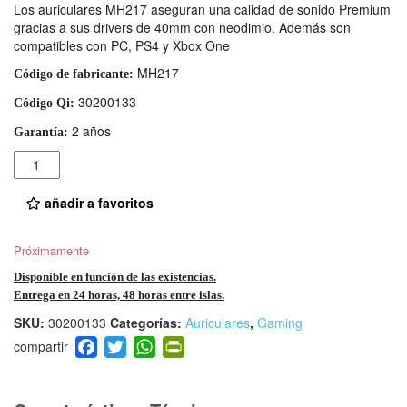
Los auriculares MH217 aseguran una calidad de sonido Premium
gracias a sus drivers de 40mm con neodimio. Además son
compatibles con PC, PS4 y Xbox One
MH217
Código de fabricante:
30200133
Código Qi:
2 años
Garantía:
Cantidad
añadir a favoritos
Próximamente
Disponible en función de las existencias.
Entrega en 24 horas, 48 horas entre islas.
SKU:
30200133
Categorías:
Auriculares
,
Gaming
F
T
W
Pr
a
wi
h
in
c
tt
at
tF