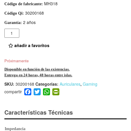
MH318
Código de fabricante:
30200168
Código Qi:
2 años
Garantía:
Cantidad
añadir a favoritos
Próximamente
Disponible en función de las existencias.
Entrega en 24 horas, 48 horas entre islas.
SKU:
30200168
Categorías:
Auriculares
,
Gaming
F
T
W
Pr
a
wi
h
in
c
tt
at
tF
e
er
s
ri
Características Técnicas
b
A
e
o
p
n
Impedancia