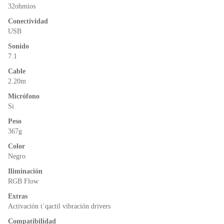
o
p
dl
32ohmios
k
y
Conectividad
USB
Sonido
7.1
Cable
2.20m
Micrófono
Si
Peso
367g
Color
Negro
Iliminación
RGB Flow
Extras
Activación t´qactil vibración drivers
Compatibilidad