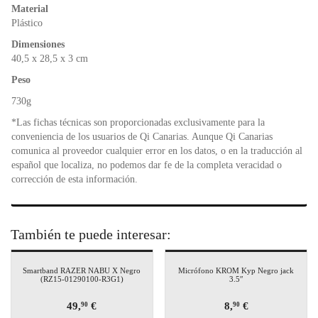
Material
Plástico
Dimensiones
40,5 x 28,5 x 3 cm
Peso
730g
*Las fichas técnicas son proporcionadas exclusivamente para la
conveniencia de los usuarios de Qi Canarias. Aunque Qi Canarias
comunica al proveedor cualquier error en los datos, o en la traducción al
español que localiza, no podemos dar fe de la completa veracidad o
corrección de esta información.
También te puede interesar:
Smartband RAZER NABU X Negro
Micrófono KROM Kyp Negro jack
(RZ15-01290100-R3G1)
3.5″
49,
€
8,
€
90
90