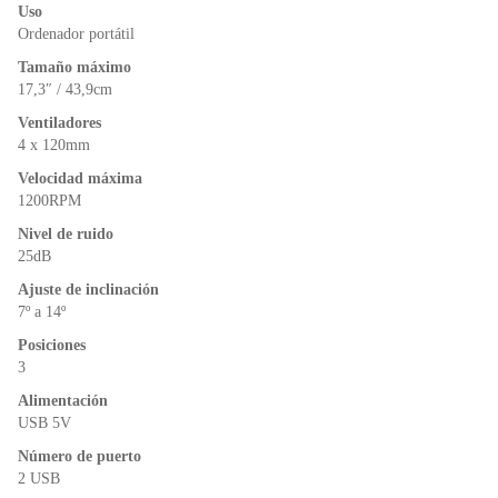
o
p
n
Uso
o
p
dl
Ordenador portátil
k
y
Tamaño máximo
17,3″ / 43,9cm
Ventiladores
4 x 120mm
Velocidad máxima
1200RPM
Nivel de ruido
25dB
Ajuste de inclinación
7º a 14º
Posiciones
3
Alimentación
USB 5V
Número de puerto
2 USB