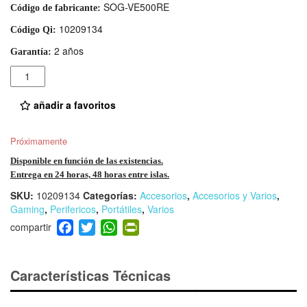
SOG-VE500RE
Código de fabricante:
10209134
Código Qi:
2 años
Garantía:
Cantidad
añadir a favoritos
Próximamente
Disponible en función de las existencias.
Entrega en 24 horas, 48 horas entre islas.
SKU:
10209134
Categorías:
Accesorios
,
Accesorios y Varios
,
Gaming
,
Perifericos
,
Portátiles
,
Varios
F
T
W
Pr
a
wi
h
in
c
tt
at
tF
e
er
s
ri
Características Técnicas
b
A
e