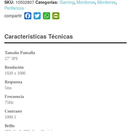
SKU:
10502807
Categorías:
Gaming
,
Monitores
,
Monitores
,
Perifericos
F
T
W
Pr
a
wi
h
in
c
tt
at
tF
e
er
s
ri
Características Técnicas
b
A
e
o
p
n
Tamaño Pantalla
o
p
dl
27″ IPS
k
y
Resolución
1920 x 1080
Respuesta
5ms
Frecuencia
75Hz
Contraste
1000:1
Brillo