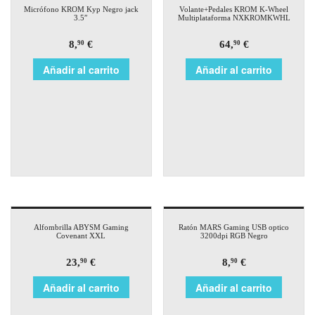
Micrófono KROM Kyp Negro jack
Volante+Pedales KROM K-Wheel
3.5″
Multiplataforma NXKROMKWHL
8,
€
64,
€
90
90
Añadir al carrito
Añadir al carrito
Alfombrilla ABYSM Gaming
Ratón MARS Gaming USB optico
Covenant XXL
3200dpi RGB Negro
23,
€
8,
€
90
90
Añadir al carrito
Añadir al carrito