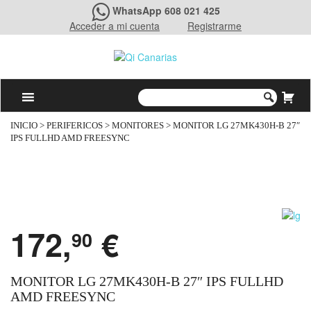
WhatsApp 608 021 425
Acceder a mi cuenta
Registrarme
INICIO
>
PERIFERICOS
>
MONITORES
> MONITOR LG 27MK430H-B 27″
IPS FULLHD AMD FREESYNC
172,
€
90
MONITOR LG 27MK430H-B 27″ IPS FULLHD
AMD FREESYNC