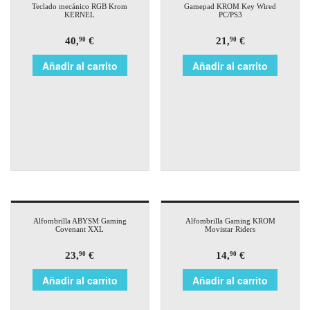
Teclado mecánico RGB Krom
Gamepad KROM Key Wired
KERNEL
PC/PS3
40,
€
21,
€
90
90
Añadir al carrito
Añadir al carrito
Alfombrilla ABYSM Gaming
Alfombrilla Gaming KROM
Covenant XXL
Movistar Riders
23,
€
14,
€
90
90
Añadir al carrito
Añadir al carrito