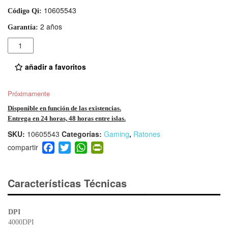
10605543
Código Qi:
2 años
Garantía:
Cantidad
añadir a favoritos
Próximamente
Disponible en función de las existencias.
Entrega en 24 horas, 48 horas entre islas.
SKU:
10605543
Categorías:
Gaming
,
Ratones
F
T
W
Pr
a
wi
h
in
c
tt
at
tF
e
er
s
ri
Características Técnicas
b
A
e
o
p
n
DPI
o
p
dl
4000DPI