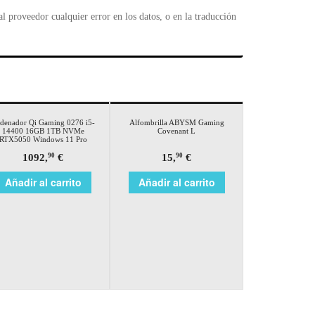
 proveedor cualquier error en los datos, o en la traducción
denador Qi Gaming 0276 i5-
Alfombrilla ABYSM Gaming
14400 16GB 1TB NVMe
Covenant L
RTX5050 Windows 11 Pro
1092,
€
15,
€
90
90
Añadir al carrito
Añadir al carrito