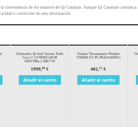
la conveniencia de los usuarios de Qi Canarias. Aunque Qi Canarias comunica al
racidad o corrección de esta información.
d
Ordenador Qi Intel Xtreme Teide
Volante Thrustmaster+Pedales
Or
Core i7-13700KF 64GB
T300RS GT PC PS4(4160681)
SSD1TBm.2 ARC750
1999,
€
402,
€
00
11
Añadir al carrito
Añadir al carrito