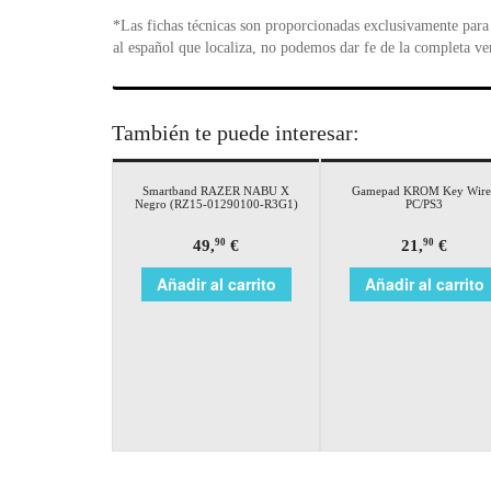
*Las fichas técnicas son proporcionadas exclusivamente para 
al español que localiza, no podemos dar fe de la completa ve
También te puede interesar:
Smartband RAZER NABU X
Gamepad KROM Key Wire
Negro (RZ15-01290100-R3G1)
PC/PS3
49,
€
21,
€
90
90
Añadir al carrito
Añadir al carrito