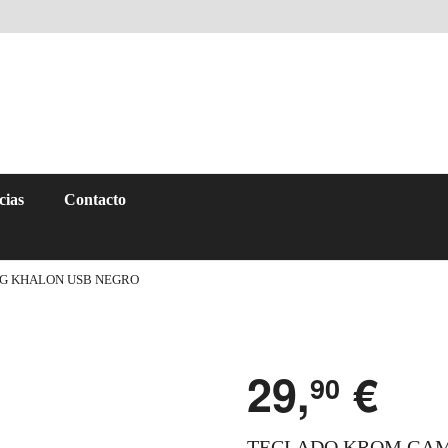
cias
Contacto
G KHALON USB NEGRO
29,
€
90
TECLADO KROM GAM