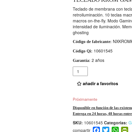
Teclado de membrana con teclas
retroiluminación. 10 teclas mac
macros on-the-fly. Modo Gaming
intensidad de iluminación. Memo
ghosting
NXKROM
Código de fabricante:
10601545
Código Qi:
2 años
Garantía:
Cantidad
añadir a favoritos
Próximamente
Disponible en función de las existen
Entrega en 24 horas, 48 horas entre 
SKU:
10601545
Categorías:
G
F
T
W
P