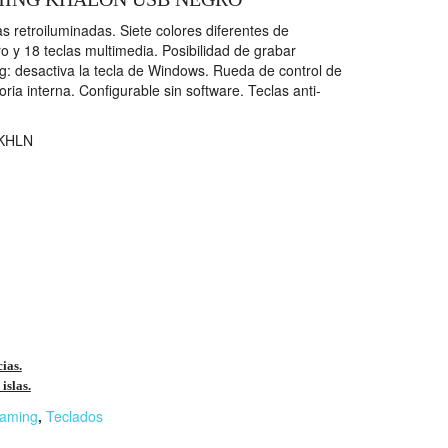
 retroiluminadas. Siete colores diferentes de
ro y 18 teclas multimedia. Posibilidad de grabar
: desactiva la tecla de Windows. Rueda de control de
ria interna. Configurable sin software. Teclas anti-
KHLN
cias.
islas.
aming
,
Teclados
r