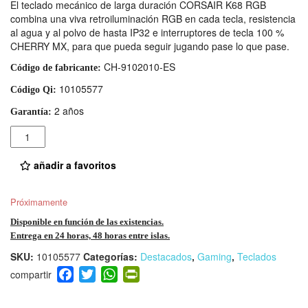
El teclado mecánico de larga duración CORSAIR K68 RGB
combina una viva retroiluminación RGB en cada tecla, resistencia
al agua y al polvo de hasta IP32 e interruptores de tecla 100 %
CHERRY MX, para que pueda seguir jugando pase lo que pase.
CH-9102010-ES
Código de fabricante:
10105577
Código Qi:
2 años
Garantía:
Cantidad
añadir a favoritos
Próximamente
Disponible en función de las existencias.
Entrega en 24 horas, 48 horas entre islas.
SKU:
10105577
Categorías:
Destacados
,
Gaming
,
Teclados
F
T
W
Pr
a
wi
h
in
c
tt
at
tF