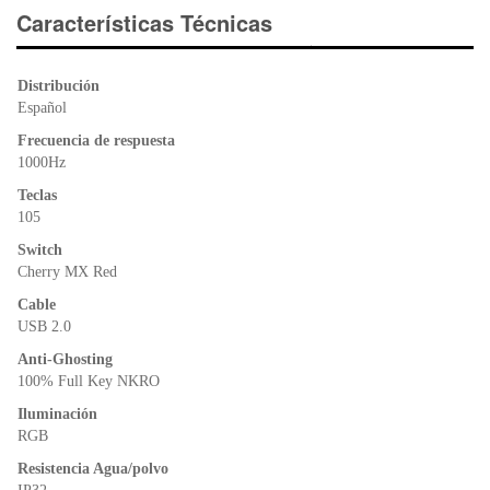
e
er
s
ri
Características Técnicas
b
A
e
o
p
n
Distribución
o
p
dl
Español
k
y
Frecuencia de respuesta
1000Hz
Teclas
105
Switch
Cherry MX Red
Cable
USB 2.0
Anti-Ghosting
100% Full Key NKRO
Iluminación
RGB
Resistencia Agua/polvo