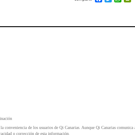
a
wi
h
i
c
tt
at
t
e
er
s
ri
b
A
e
o
p
n
o
p
d
k
y
inación
la conveniencia de los usuarios de Qi Canarias. Aunque Qi Canarias comunica al
racidad o corrección de esta información.