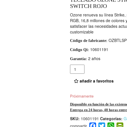
SWITCH ROJO
Ozone renueva su línea Strike, 
RGB, 16,8 millones de colores y
satisfacer las necesidades actu
customizable
OZBTLSP
Código de fabricante:
10601191
Código Qi:
2 años
Garantía:
Cantidad
añadir a favoritos
Próximamente
Disponible en función de las existen
Entrega en 24 horas, 48 horas entre 
SKU:
10601191
Categorías:
G
F
T
W
P