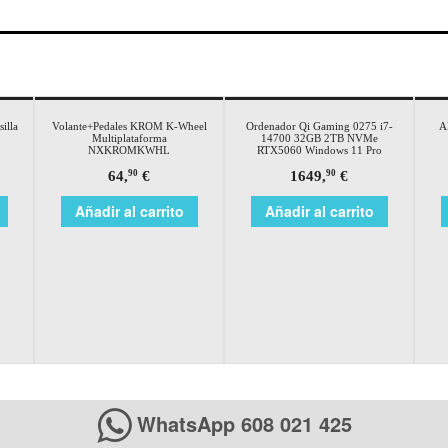
silla
Volante+Pedales KROM K-Wheel
Ordenador Qi Gaming 0275 i7-
A
Multiplataforma
14700 32GB 2TB NVMe
NXKROMKWHL
RTX5060 Windows 11 Pro
64,
€
1649,
€
90
90
Añadir al carrito
Añadir al carrito
WhatsApp 608 021 425