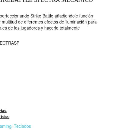
perfeccionando Strike Battle añadiendole función
 multitud de diferentes efectos de iluminación para
ales de los jugadores y hacerlo totalmente
ECTRASP
cias.
islas.
aming
,
Teclados
r