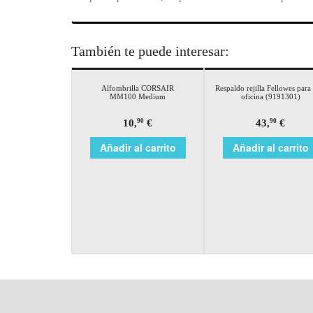
También te puede interesar:
Alfombrilla CORSAIR
Respaldo rejilla Fellowes para 
MM100 Medium
oficina (9191301)
10,
€
43,
€
90
90
Añadir al carrito
Añadir al carrito