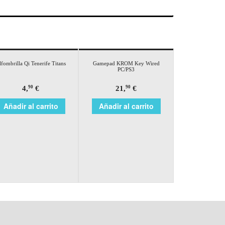
lfombrilla Qi Tenerife Titans
Gamepad KROM Key Wired
PC/PS3
4,
€
21,
€
90
90
Añadir al carrito
Añadir al carrito