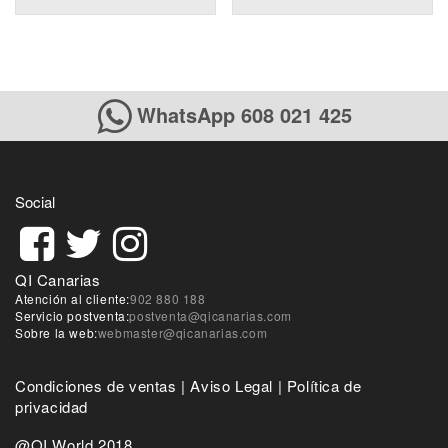
WhatsApp 608 021 425
Social
QI Canarias
Atención al cliente:
902 880 188
Servicio postventa:
postventa@qicanarias.com
Sobre la web:
webmaster@qicanarias.com
Condiciones de ventas
|
Aviso Legal
|
Política de
privacidad
@QI World 2018