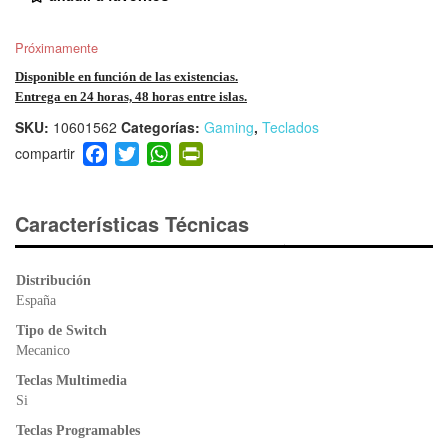
Próximamente
Disponible en función de las existencias.
Entrega en 24 horas, 48 horas entre islas.
SKU:
10601562
Categorías:
Gaming
,
Teclados
F
T
W
Pr
a
wi
h
in
c
tt
at
tF
e
er
s
ri
Características Técnicas
b
A
e
o
p
n
Distribución
o
p
dl
España
k
y
Tipo de Switch
Mecanico
Teclas Multimedia
Si
Teclas Programables