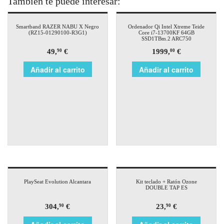
También te puede interesar:
Smartband RAZER NABU X Negro
Ordenador Qi Intel Xtreme Teide
(RZ15-01290100-R3G1)
Core i7-13700KF 64GB
SSD1TBm.2 ARC750
49,
€
1999,
€
90
00
Añadir al carrito
Añadir al carrito
PlaySeat Evolution Alcantara
Kit teclado + Ratón Ozone
DOUBLE TAP ES
304,
€
23,
€
90
90