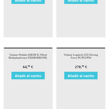
Añadir al carrito
Añadir al carrito
Volante+Pedales KROM K-Wheel
Volante Logitech G29 Driving
Multiplataforma NXKROMKWHL
Force PC/PS3/PS4
64,
€
270,
€
90
90
Añadir al carrito
Añadir al carrito