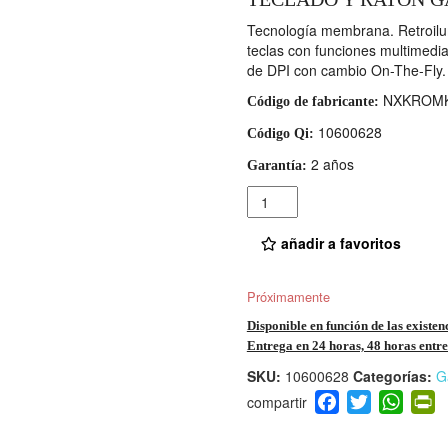
Tecnología membrana. Retroilum
teclas con funciones multimedia
de DPI con cambio On-The-Fly. 
NXKROM
Código de fabricante:
10600628
Código Qi:
2 años
Garantía:
Cantidad
añadir a favoritos
Próximamente
Disponible en función de las existen
Entrega en 24 horas, 48 horas entre 
SKU:
10600628
Categorías:
G
F
T
W
P
a
wi
h
i
c
tt
at
t