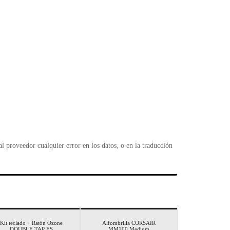
 proveedor cualquier error en los datos, o en la traducción
Kit teclado + Ratón Ozone
Alfombrilla CORSAIR
DOUBLE TAP ES
MM100 Medium