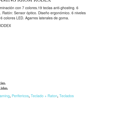
inación con 7 colores.19 teclas anti-ghosting. 6
. Ratón: Sensor óptico. Diseño ergonómico. 6 niveles
6 colores LED. Agarres laterales de goma.
KODEX
cias.
islas.
aming
,
Perifericos
,
Teclado + Raton
,
Teclados
r
n
F