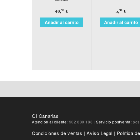
40,
€
5,
€
90
90
Añadir al carrito
Añadir al carrito
QI Canarias
Atención al cliente:
902 880 188
|
Servicio postventa:
pos
Condiciones de ventas
|
Aviso Legal
|
Política d