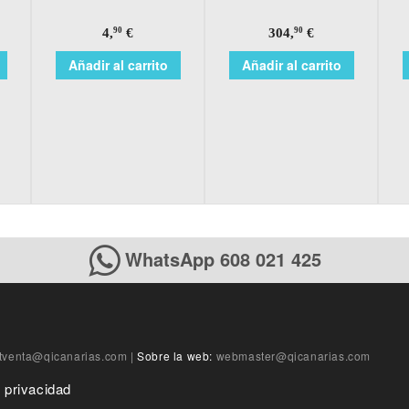
4,
€
304,
€
90
90
Añadir al carrito
Añadir al carrito
WhatsApp 608 021 425
tventa@qicanarias.com
|
Sobre la web:
webmaster@qicanarias.com
e privacidad