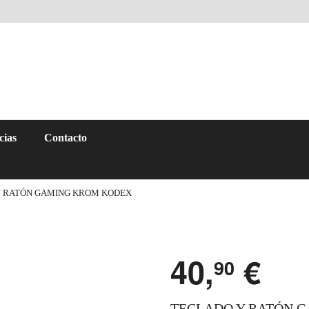
cias
Contacto
Y RATÓN GAMING KROM KODEX
40,
€
90
TECLADO Y RATÓN 