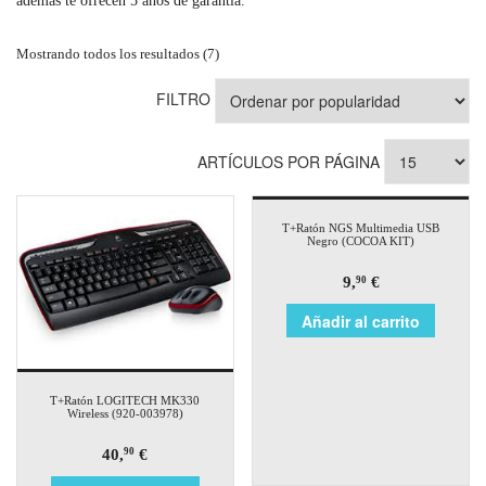
además te ofrecen 5 años de garantía.
Mostrando todos los resultados (7)
FILTRO
ARTÍCULOS POR PÁGINA
T+Ratón NGS Multimedia USB
Negro (COCOA KIT)
9,
€
90
Añadir al carrito
T+Ratón LOGITECH MK330
Wireless (920-003978)
40,
€
90