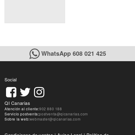
WhatsApp 608 021 425
Social
QI Canarias
Atención al cliente:
902 880 188
Servicio postventa:
postventa@qicanarias.com
Sobre la web:
webmaster@qicanarias.com
Condiciones de ventas
|
Aviso Legal
|
Política de