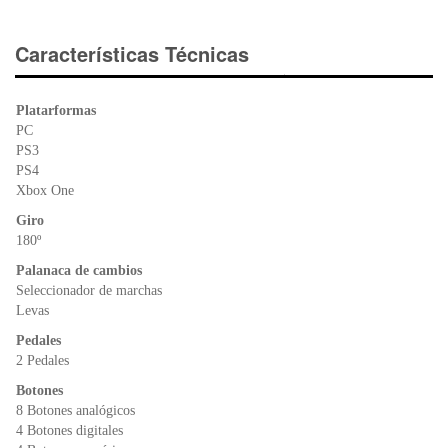
a
wi
h
in
c
tt
at
tF
e
er
s
ri
Características Técnicas
b
A
e
o
p
n
Platarformas
o
p
dl
PC
k
y
PS3
PS4
Xbox One
Giro
180º
Palanaca de cambios
Seleccionador de marchas
Levas
Pedales
2 Pedales
Botones
8 Botones analógicos
4 Botones digitales