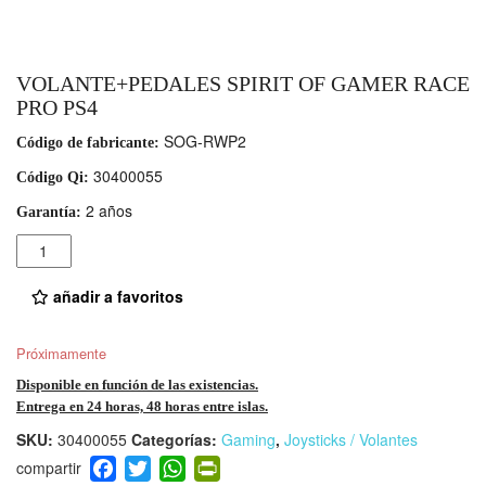
VOLANTE+PEDALES SPIRIT OF GAMER RACE
PRO PS4
SOG-RWP2
Código de fabricante:
30400055
Código Qi:
2 años
Garantía:
Cantidad
añadir a favoritos
Próximamente
Disponible en función de las existencias.
Entrega en 24 horas, 48 horas entre islas.
SKU:
30400055
Categorías:
Gaming
,
Joysticks / Volantes
F
T
W
Pr