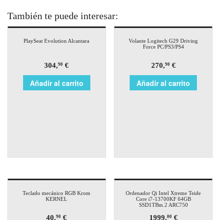
También te puede interesar:
PlaySeat Evolution Alcantara
Volante Logitech G29 Driving
Force PC/PS3/PS4
304,
€
270,
€
90
90
Añadir al carrito
Añadir al carrito
Teclado mecánico RGB Krom
Ordenador Qi Intel Xtreme Teide
KERNEL
Core i7-13700KF 64GB
SSD1TBm.2 ARC750
40,
€
1999,
€
90
00