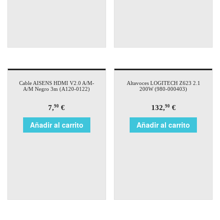
Cable AISENS HDMI V2.0 A/M-
Altavoces LOGITECH Z623 2.1
A/M Negro 3m (A120-0122)
200W (980-000403)
7,
€
132,
€
90
90
Añadir al carrito
Añadir al carrito