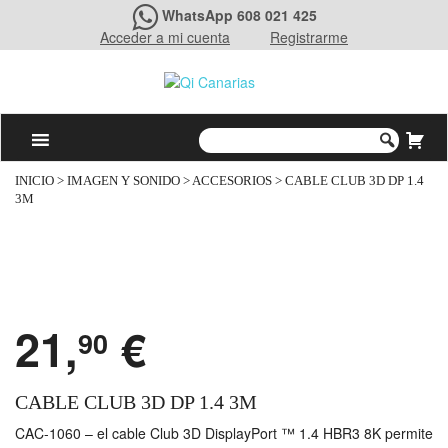
WhatsApp 608 021 425
Acceder a mi cuenta
Registrarme
INICIO
>
IMAGEN Y SONIDO
>
ACCESORIOS
> CABLE CLUB 3D DP 1.4
3M
21,
€
90
CABLE CLUB 3D DP 1.4 3M
CAC-1060 – el cable Club 3D DisplayPort ™ 1.4 HBR3 8K permite