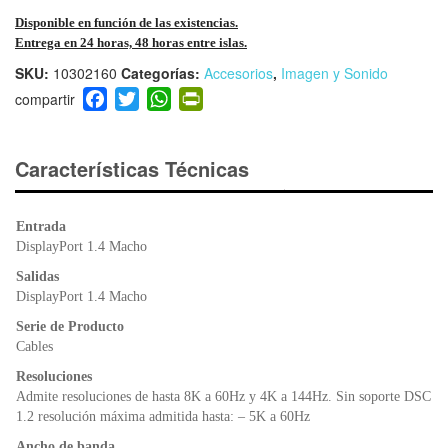
Disponible en función de las existencias.
Entrega en 24 horas, 48 horas entre islas.
SKU:
10302160
Categorías:
Accesorios
,
Imagen y Sonido
F
T
W
Pr
a
wi
h
in
c
tt
at
tF
e
er
s
ri
Características Técnicas
b
A
e
o
p
n
Entrada
o
p
dl
DisplayPort 1.4 Macho
k
y
Salidas
DisplayPort 1.4 Macho
Serie de Producto
Cables
Resoluciones
Admite resoluciones de hasta 8K a 60Hz y 4K a 144Hz. Sin soporte DSC
1.2 resolución máxima admitida hasta: – 5K a 60Hz
Ancho de banda