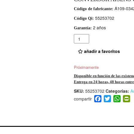
A109-034
Código de fabricante:
55253702
Código Qi:
2 años
Garantía:
Cantidad
añadir a favoritos
Próximamente
Disponible en función de las existen
Entrega en 24 horas, 48 horas entre 
SKU:
55253702
Categorías:
A
F
T
W
P
a
wi
h
i
c
tt
at
t
e
er
s
ri
b
A
e
o
p
n