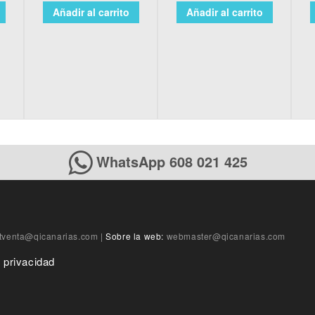
Añadir al carrito
Añadir al carrito
WhatsApp 608 021 425
tventa@qicanarias.com
|
Sobre la web:
webmaster@qicanarias.com
e privacidad