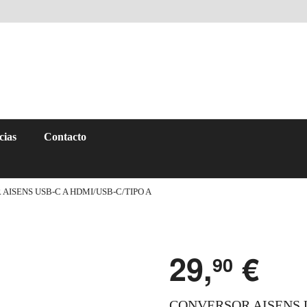
cias
Contacto
AISENS USB-C A HDMI/USB-C/TIPO A
29,
€
90
CONVERSOR AISENS U